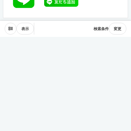
表示
検索条件
変更
エリアから探す
表参道･青山
麻布･広尾
渋谷･恵比寿･中目黒
目黒･白金高輪
下北沢･三軒茶屋
東横線･目黒線
駒沢･二子玉川
代々木公園
井の頭線
神楽坂
品川・田町
銀座・築地
豊洲
清澄・門前仲町
皇居西側
中央線
千駄ヶ谷･四ッ谷
西新宿
東新宿･早稲田
戸越・大井町
池上・多摩川線
世田谷線
経堂･成城
京王線
森下・住吉
浅草・蔵前
押上・錦糸町
目白・雑司が谷
池袋
護国寺・茗荷谷
上野
湯島・東大前
人形町・日本橋
谷根千・日暮里
神田・神保町
駒込・本駒込
東陽町・南砂町・大島
東横線神奈川
みなとみらい線
田園都市線神奈川
赤羽・十条・王子
練馬・大江戸線・西武線
板橋・三田線・東武線
中央線多摩
京急線
その他