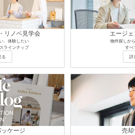
・リノベ見学会
エージェ
い、体験したい
物件探しか
スラインナップ
すべ
見る
詳
パッケージ
売却