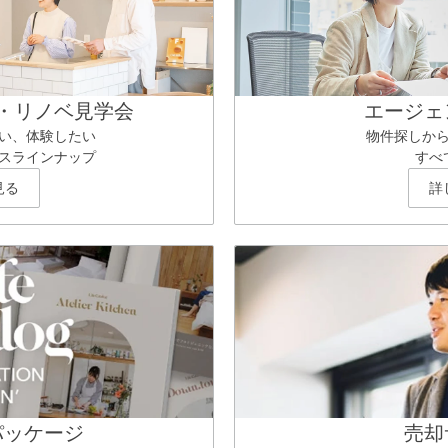
・リノベ見学会
エージェ
い、体験したい
物件探しか
スラインナップ
すべ
見る
詳
パッケージ
売却