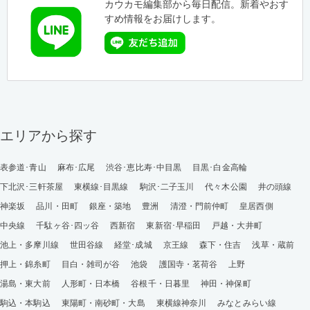
カウカモ編集部から毎日配信。新着やおす
すめ情報をお届けします。
エリアから探す
表参道･青山
麻布･広尾
渋谷･恵比寿･中目黒
目黒･白金高輪
下北沢･三軒茶屋
東横線･目黒線
駒沢･二子玉川
代々木公園
井の頭線
神楽坂
品川・田町
銀座・築地
豊洲
清澄・門前仲町
皇居西側
中央線
千駄ヶ谷･四ッ谷
西新宿
東新宿･早稲田
戸越・大井町
池上・多摩川線
世田谷線
経堂･成城
京王線
森下・住吉
浅草・蔵前
押上・錦糸町
目白・雑司が谷
池袋
護国寺・茗荷谷
上野
湯島・東大前
人形町・日本橋
谷根千・日暮里
神田・神保町
駒込・本駒込
東陽町・南砂町・大島
東横線神奈川
みなとみらい線