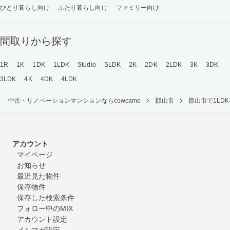
ひとり暮らし向け
ふたり暮らし向け
ファミリー向け
間取りから探す
1R
1K
1DK
1LDK
Studio
SLDK
2K
2DK
2LDK
3K
3DK
3LDK
4K
4DK
4LDK
中古・リノベーションマンションならcowcamo
郡山市
郡山市で1L
アカウント
マイページ
お知らせ
最近見た物件
保存物件
保存した検索条件
フォロー中のMIX
アカウント設定
メルマガ設定