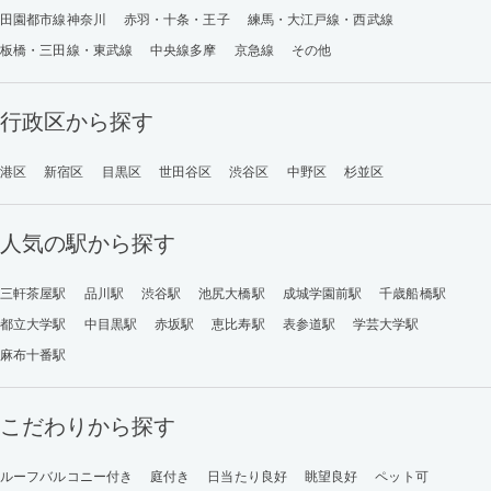
田園都市線神奈川
赤羽・十条・王子
練馬・大江戸線・西武線
板橋・三田線・東武線
中央線多摩
京急線
その他
行政区から探す
港区
新宿区
目黒区
世田谷区
渋谷区
中野区
杉並区
人気の駅から探す
三軒茶屋駅
品川駅
渋谷駅
池尻大橋駅
成城学園前駅
千歳船橋駅
都立大学駅
中目黒駅
赤坂駅
恵比寿駅
表参道駅
学芸大学駅
麻布十番駅
こだわりから探す
ルーフバルコニー付き
庭付き
日当たり良好
眺望良好
ペット可