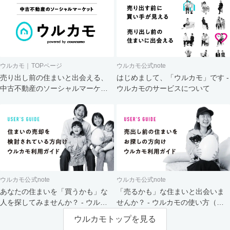
ウルカモ｜TOPページ
ウルカモ公式note
売り出し前の住まいと出会える、
はじめまして、「ウルカモ」です -
中古不動産のソーシャルマーケッ
ウルカモのサービスについて
ト
ウルカモ公式note
ウルカモ公式note
あなたの住まいを「買うかも」な
「売るかも」な住まいと出会いま
人を探してみませんか？ - ウルカ
せんか？ - ウルカモの使い方（買
モの使い方（売主さま向け）
主さま向け）
ウルカモトップを見る