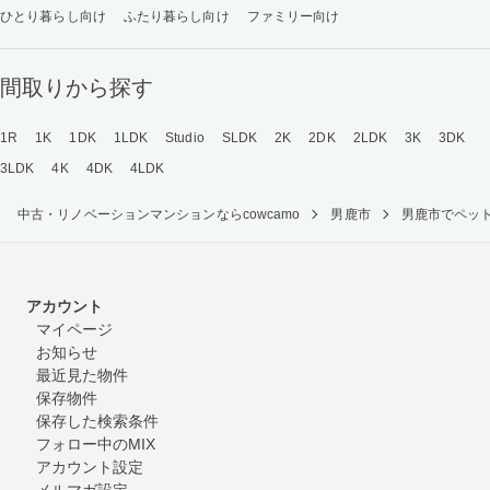
ひとり暮らし向け
ふたり暮らし向け
ファミリー向け
間取りから探す
1R
1K
1DK
1LDK
Studio
SLDK
2K
2DK
2LDK
3K
3DK
3LDK
4K
4DK
4LDK
中古・リノベーションマンションならcowcamo
男鹿市
男鹿市でペッ
アカウント
マイページ
お知らせ
最近見た物件
保存物件
保存した検索条件
フォロー中のMIX
アカウント設定
メルマガ設定