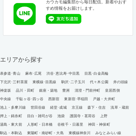
カウカモ編集部から毎日配信。新着やおす
すめ情報をお届けします。
エリアから探す
表参道･青山
麻布･広尾
渋谷･恵比寿･中目黒
目黒･白金高輪
下北沢･三軒茶屋
東横線･目黒線
駒沢･二子玉川
代々木公園
井の頭線
神楽坂
品川・田町
銀座・築地
豊洲
清澄・門前仲町
皇居西側
中央線
千駄ヶ谷･四ッ谷
西新宿
東新宿･早稲田
戸越・大井町
池上・多摩川線
世田谷線
経堂･成城
京王線
森下・住吉
浅草・蔵前
押上・錦糸町
目白・雑司が谷
池袋
護国寺・茗荷谷
上野
湯島・東大前
人形町・日本橋
谷根千・日暮里
神田・神保町
駒込・本駒込
東陽町・南砂町・大島
東横線神奈川
みなとみらい線