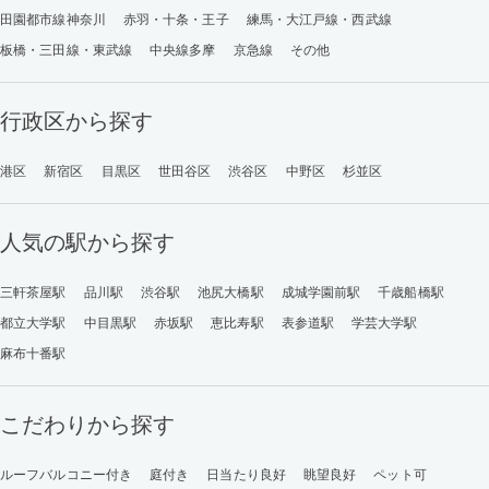
田園都市線神奈川
赤羽・十条・王子
練馬・大江戸線・西武線
板橋・三田線・東武線
中央線多摩
京急線
その他
行政区から探す
港区
新宿区
目黒区
世田谷区
渋谷区
中野区
杉並区
人気の駅から探す
三軒茶屋駅
品川駅
渋谷駅
池尻大橋駅
成城学園前駅
千歳船橋駅
都立大学駅
中目黒駅
赤坂駅
恵比寿駅
表参道駅
学芸大学駅
麻布十番駅
こだわりから探す
ルーフバルコニー付き
庭付き
日当たり良好
眺望良好
ペット可