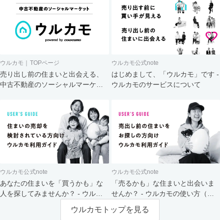
ウルカモ｜TOPページ
ウルカモ公式note
売り出し前の住まいと出会える、
はじめまして、「ウルカモ」です -
中古不動産のソーシャルマーケッ
ウルカモのサービスについて
ト
ウルカモ公式note
ウルカモ公式note
あなたの住まいを「買うかも」な
「売るかも」な住まいと出会いま
人を探してみませんか？ - ウルカ
せんか？ - ウルカモの使い方（買
モの使い方（売主さま向け）
主さま向け）
ウルカモトップを見る