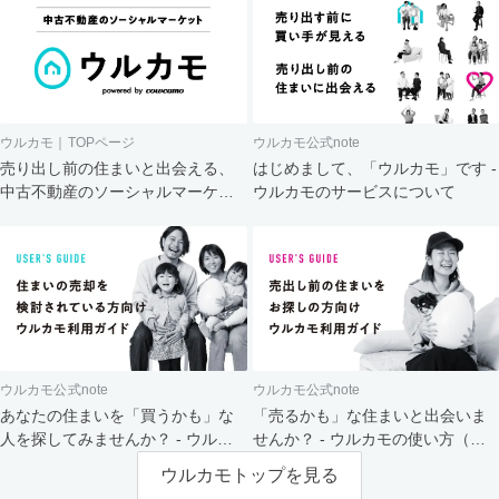
ウルカモ｜TOPページ
ウルカモ公式note
売り出し前の住まいと出会える、
はじめまして、「ウルカモ」です -
中古不動産のソーシャルマーケッ
ウルカモのサービスについて
ト
ウルカモ公式note
ウルカモ公式note
あなたの住まいを「買うかも」な
「売るかも」な住まいと出会いま
人を探してみませんか？ - ウルカ
せんか？ - ウルカモの使い方（買
モの使い方（売主さま向け）
主さま向け）
ウルカモトップを見る