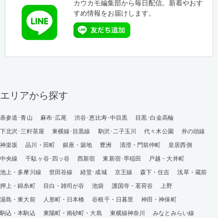
カウカモ編集部から毎日配信。新着やおす
すめ情報をお届けします。
エリアから探す
表参道･青山
麻布･広尾
渋谷･恵比寿･中目黒
目黒･白金高輪
下北沢･三軒茶屋
東横線･目黒線
駒沢･二子玉川
代々木公園
井の頭線
神楽坂
品川・田町
銀座・築地
豊洲
清澄・門前仲町
皇居西側
中央線
千駄ヶ谷･四ッ谷
西新宿
東新宿･早稲田
戸越・大井町
池上・多摩川線
世田谷線
経堂･成城
京王線
森下・住吉
浅草・蔵前
押上・錦糸町
目白・雑司が谷
池袋
護国寺・茗荷谷
上野
湯島・東大前
人形町・日本橋
谷根千・日暮里
神田・神保町
駒込・本駒込
東陽町・南砂町・大島
東横線神奈川
みなとみらい線