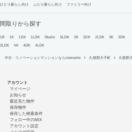
ひとり暮らし向け
ふたり暮らし向け
ファミリー向け
間取りから探す
1R
1K
1DK
1LDK
Studio
SLDK
2K
2DK
2LDK
3K
3DK
3LDK
4K
4DK
4LDK
中古・リノベーションマンションならcowcamo
久慈郡大子町
久慈郡大
アカウント
マイページ
お知らせ
最近見た物件
保存物件
保存した検索条件
フォロー中のMIX
アカウント設定
メルマガ設定