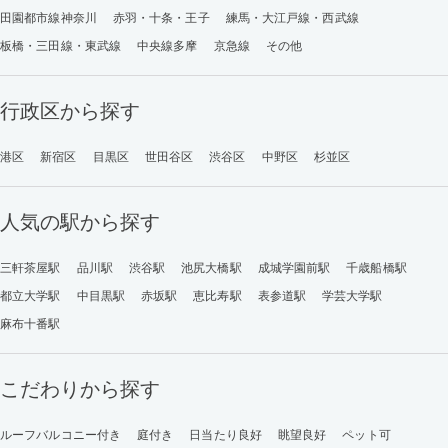
田園都市線神奈川
赤羽・十条・王子
練馬・大江戸線・西武線
板橋・三田線・東武線
中央線多摩
京急線
その他
行政区から探す
港区
新宿区
目黒区
世田谷区
渋谷区
中野区
杉並区
人気の駅から探す
三軒茶屋駅
品川駅
渋谷駅
池尻大橋駅
成城学園前駅
千歳船橋駅
都立大学駅
中目黒駅
赤坂駅
恵比寿駅
表参道駅
学芸大学駅
麻布十番駅
こだわりから探す
ルーフバルコニー付き
庭付き
日当たり良好
眺望良好
ペット可