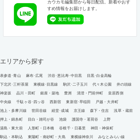
カウカモ編集部から毎日配信。新着やおす
すめ情報をお届けします。
エリアから探す
表参道･青山
麻布･広尾
渋谷･恵比寿･中目黒
目黒･白金高輪
下北沢･三軒茶屋
東横線･目黒線
駒沢･二子玉川
代々木公園
井の頭線
神楽坂
品川・田町
銀座・築地
豊洲
清澄・門前仲町
皇居西側
中央線
千駄ヶ谷･四ッ谷
西新宿
東新宿･早稲田
戸越・大井町
池上・多摩川線
世田谷線
経堂･成城
京王線
森下・住吉
浅草・蔵前
押上・錦糸町
目白・雑司が谷
池袋
護国寺・茗荷谷
上野
湯島・東大前
人形町・日本橋
谷根千・日暮里
神田・神保町
駒込・本駒込
東陽町・南砂町・大島
東横線神奈川
みなとみらい線