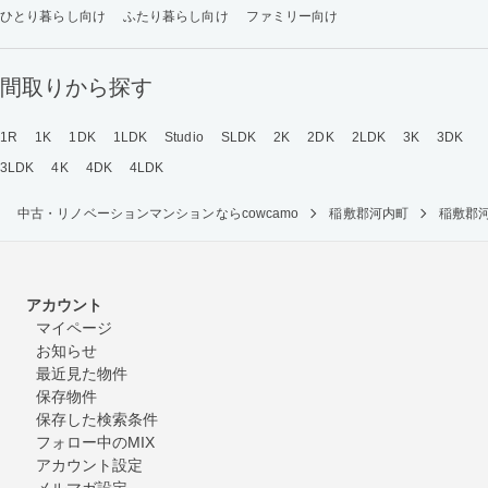
ひとり暮らし向け
ふたり暮らし向け
ファミリー向け
間取りから探す
1R
1K
1DK
1LDK
Studio
SLDK
2K
2DK
2LDK
3K
3DK
3LDK
4K
4DK
4LDK
中古・リノベーションマンションならcowcamo
稲敷郡河内町
稲敷郡
アカウント
マイページ
お知らせ
最近見た物件
保存物件
保存した検索条件
フォロー中のMIX
アカウント設定
メルマガ設定