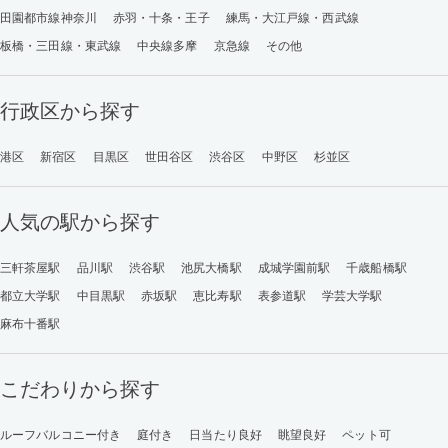
田園都市線神奈川
赤羽・十条・王子
練馬・大江戸線・西武線
板橋・三田線・東武線
中央線多摩
京急線
その他
行政区から探す
港区
新宿区
目黒区
世田谷区
渋谷区
中野区
杉並区
人気の駅から探す
三軒茶屋駅
品川駅
渋谷駅
池尻大橋駅
成城学園前駅
千歳船橋駅
都立大学駅
中目黒駅
赤坂駅
恵比寿駅
表参道駅
学芸大学駅
麻布十番駅
こだわりから探す
ルーフバルコニー付き
庭付き
日当たり良好
眺望良好
ペット可