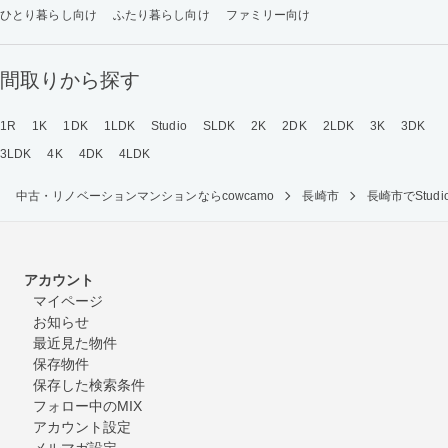
ひとり暮らし向け
ふたり暮らし向け
ファミリー向け
間取りから探す
1R
1K
1DK
1LDK
Studio
SLDK
2K
2DK
2LDK
3K
3DK
3LDK
4K
4DK
4LDK
中古・リノベーションマンションならcowcamo
長崎市
長崎市でStu
アカウント
マイページ
お知らせ
最近見た物件
保存物件
保存した検索条件
フォロー中のMIX
アカウント設定
メルマガ設定