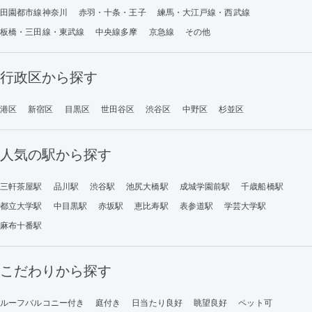
田園都市線神奈川
赤羽・十条・王子
練馬・大江戸線・西武線
板橋・三田線・東武線
中央線多摩
京急線
その他
行政区から探す
港区
新宿区
目黒区
世田谷区
渋谷区
中野区
杉並区
人気の駅から探す
三軒茶屋駅
品川駅
渋谷駅
池尻大橋駅
成城学園前駅
千歳船橋駅
都立大学駅
中目黒駅
赤坂駅
恵比寿駅
表参道駅
学芸大学駅
麻布十番駅
こだわりから探す
ルーフバルコニー付き
庭付き
日当たり良好
眺望良好
ペット可