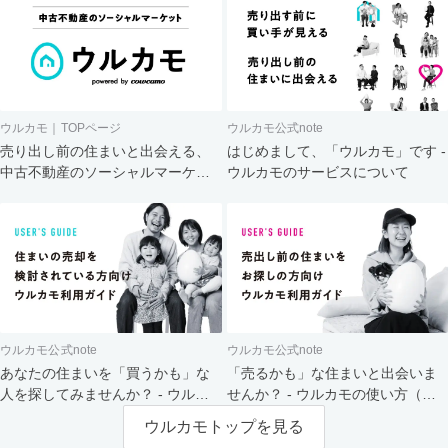
ウルカモ｜TOPページ
ウルカモ公式note
売り出し前の住まいと出会える、
はじめまして、「ウルカモ」です -
中古不動産のソーシャルマーケッ
ウルカモのサービスについて
ト
ウルカモ公式note
ウルカモ公式note
あなたの住まいを「買うかも」な
「売るかも」な住まいと出会いま
人を探してみませんか？ - ウルカ
せんか？ - ウルカモの使い方（買
モの使い方（売主さま向け）
主さま向け）
ウルカモトップを見る