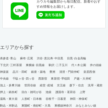
カウカモ編集部から毎日配信。新着やおす
すめ情報をお届けします。
エリアから探す
表参道･青山
麻布･広尾
渋谷･恵比寿･中目黒
目黒･白金高輪
下北沢･三軒茶屋
東横線･目黒線
駒沢･二子玉川
代々木公園
井の頭線
神楽坂
品川・田町
銀座・築地
豊洲
清澄・門前仲町
皇居西側
中央線
千駄ヶ谷･四ッ谷
西新宿
東新宿･早稲田
戸越・大井町
池上・多摩川線
世田谷線
経堂･成城
京王線
森下・住吉
浅草・蔵前
押上・錦糸町
目白・雑司が谷
池袋
護国寺・茗荷谷
上野
湯島・東大前
人形町・日本橋
谷根千・日暮里
神田・神保町
駒込・本駒込
東陽町・南砂町・大島
東横線神奈川
みなとみらい線