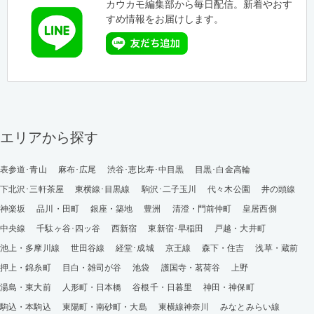
カウカモ編集部から毎日配信。新着やおす
すめ情報をお届けします。
エリアから探す
表参道･青山
麻布･広尾
渋谷･恵比寿･中目黒
目黒･白金高輪
下北沢･三軒茶屋
東横線･目黒線
駒沢･二子玉川
代々木公園
井の頭線
神楽坂
品川・田町
銀座・築地
豊洲
清澄・門前仲町
皇居西側
中央線
千駄ヶ谷･四ッ谷
西新宿
東新宿･早稲田
戸越・大井町
池上・多摩川線
世田谷線
経堂･成城
京王線
森下・住吉
浅草・蔵前
押上・錦糸町
目白・雑司が谷
池袋
護国寺・茗荷谷
上野
湯島・東大前
人形町・日本橋
谷根千・日暮里
神田・神保町
駒込・本駒込
東陽町・南砂町・大島
東横線神奈川
みなとみらい線