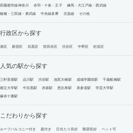
田園都市線神奈川
赤羽・十条・王子
練馬・大江戸線・西武線
板橋・三田線・東武線
中央線多摩
京急線
その他
行政区から探す
港区
新宿区
目黒区
世田谷区
渋谷区
中野区
杉並区
人気の駅から探す
三軒茶屋駅
品川駅
渋谷駅
池尻大橋駅
成城学園前駅
千歳船橋駅
都立大学駅
中目黒駅
赤坂駅
恵比寿駅
表参道駅
学芸大学駅
麻布十番駅
こだわりから探す
ルーフバルコニー付き
庭付き
日当たり良好
眺望良好
ペット可