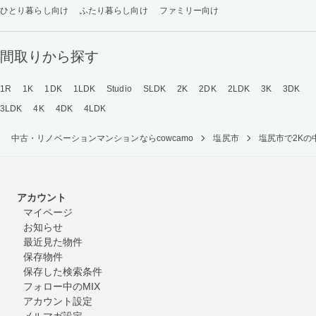
ひとり暮らし向け
ふたり暮らし向け
ファミリー向け
間取りから探す
1R
1K
1DK
1LDK
Studio
SLDK
2K
2DK
2LDK
3K
3DK
3LDK
4K
4DK
4LDK
中古・リノベーションマンションならcowcamo
塩尻市
塩尻市で2K
アカウント
マイページ
お知らせ
最近見た物件
保存物件
保存した検索条件
フォロー中のMIX
アカウント設定
メルマガ設定