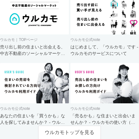
ウルカモ｜TOPページ
ウルカモ公式note
売り出し前の住まいと出会える、
はじめまして、「ウルカモ」です -
中古不動産のソーシャルマーケッ
ウルカモのサービスについて
ト
ウルカモ公式note
ウルカモ公式note
あなたの住まいを「買うかも」な
「売るかも」な住まいと出会いま
人を探してみませんか？ - ウルカ
せんか？ - ウルカモの使い方（買
モの使い方（売主さま向け）
主さま向け）
ウルカモトップを見る