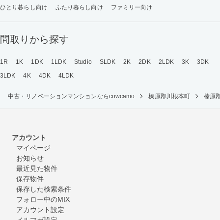
ひとり暮らし向け
ふたり暮らし向け
ファミリー向け
間取りから探す
1R
1K
1DK
1LDK
Studio
SLDK
2K
2DK
2LDK
3K
3DK
3LDK
4K
4DK
4LDK
中古・リノベーションマンションならcowcamo
榛原郡川根本町
榛原
アカウント
マイページ
お知らせ
最近見た物件
保存物件
保存した検索条件
フォロー中のMIX
アカウント設定
メルマガ設定