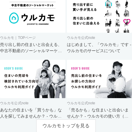
ウルカモ｜TOPページ
ウルカモ公式note
売り出し前の住まいと出会える、
はじめまして、「ウルカモ」です -
中古不動産のソーシャルマーケッ
ウルカモのサービスについて
ト
ウルカモ公式note
ウルカモ公式note
あなたの住まいを「買うかも」な
「売るかも」な住まいと出会いま
人を探してみませんか？ - ウルカ
せんか？ - ウルカモの使い方（買
モの使い方（売主さま向け）
主さま向け）
ウルカモトップを見る