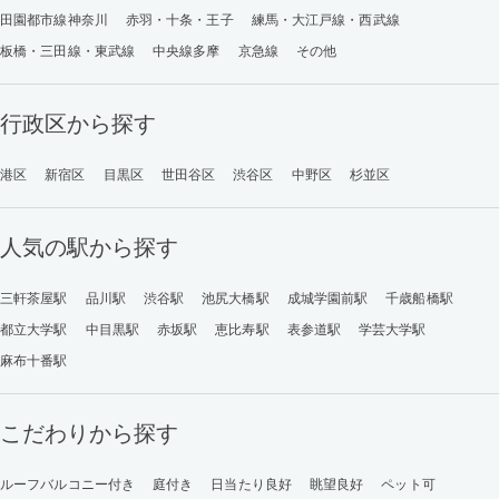
田園都市線神奈川
赤羽・十条・王子
練馬・大江戸線・西武線
板橋・三田線・東武線
中央線多摩
京急線
その他
行政区から探す
港区
新宿区
目黒区
世田谷区
渋谷区
中野区
杉並区
人気の駅から探す
三軒茶屋駅
品川駅
渋谷駅
池尻大橋駅
成城学園前駅
千歳船橋駅
都立大学駅
中目黒駅
赤坂駅
恵比寿駅
表参道駅
学芸大学駅
麻布十番駅
こだわりから探す
ルーフバルコニー付き
庭付き
日当たり良好
眺望良好
ペット可