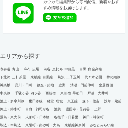
カウカモ編集部から毎日配信。新着やおす
すめ情報をお届けします。
エリアから探す
表参道･青山
麻布･広尾
渋谷･恵比寿･中目黒
目黒･白金高輪
下北沢･三軒茶屋
東横線･目黒線
駒沢･二子玉川
代々木公園
井の頭線
神楽坂
品川・田町
銀座・築地
豊洲
清澄・門前仲町
皇居西側
中央線
千駄ヶ谷･四ッ谷
西新宿
東新宿･早稲田
戸越・大井町
池上・多摩川線
世田谷線
経堂･成城
京王線
森下・住吉
浅草・蔵前
押上・錦糸町
目白・雑司が谷
池袋
護国寺・茗荷谷
上野
湯島・東大前
人形町・日本橋
谷根千・日暮里
神田・神保町
駒込・本駒込
東陽町・南砂町・大島
東横線神奈川
みなとみらい線