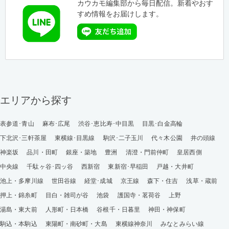
カウカモ編集部から毎日配信。新着やおす
すめ情報をお届けします。
エリアから探す
表参道･青山
麻布･広尾
渋谷･恵比寿･中目黒
目黒･白金高輪
下北沢･三軒茶屋
東横線･目黒線
駒沢･二子玉川
代々木公園
井の頭線
神楽坂
品川・田町
銀座・築地
豊洲
清澄・門前仲町
皇居西側
中央線
千駄ヶ谷･四ッ谷
西新宿
東新宿･早稲田
戸越・大井町
池上・多摩川線
世田谷線
経堂･成城
京王線
森下・住吉
浅草・蔵前
押上・錦糸町
目白・雑司が谷
池袋
護国寺・茗荷谷
上野
湯島・東大前
人形町・日本橋
谷根千・日暮里
神田・神保町
駒込・本駒込
東陽町・南砂町・大島
東横線神奈川
みなとみらい線