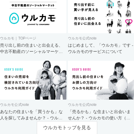
ウルカモ｜TOPページ
ウルカモ公式note
売り出し前の住まいと出会える、
はじめまして、「ウルカモ」です -
中古不動産のソーシャルマーケッ
ウルカモのサービスについて
ト
ウルカモ公式note
ウルカモ公式note
あなたの住まいを「買うかも」な
「売るかも」な住まいと出会いま
人を探してみませんか？ - ウルカ
せんか？ - ウルカモの使い方（買
モの使い方（売主さま向け）
主さま向け）
ウルカモトップを見る