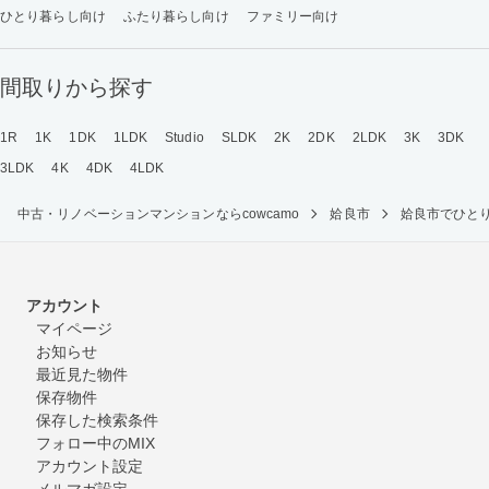
ひとり暮らし向け
ふたり暮らし向け
ファミリー向け
間取りから探す
1R
1K
1DK
1LDK
Studio
SLDK
2K
2DK
2LDK
3K
3DK
3LDK
4K
4DK
4LDK
中古・リノベーションマンションならcowcamo
姶良市
姶良市でひと
アカウント
マイページ
お知らせ
最近見た物件
保存物件
保存した検索条件
フォロー中のMIX
アカウント設定
メルマガ設定