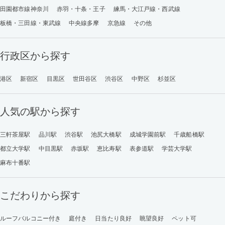
田園都市線神奈川
赤羽・十条・王子
練馬・大江戸線・西武線
板橋・三田線・東武線
中央線多摩
京急線
その他
行政区から探す
港区
新宿区
目黒区
世田谷区
渋谷区
中野区
杉並区
人気の駅から探す
三軒茶屋駅
品川駅
渋谷駅
池尻大橋駅
成城学園前駅
千歳船橋駅
都立大学駅
中目黒駅
赤坂駅
恵比寿駅
表参道駅
学芸大学駅
麻布十番駅
こだわりから探す
ルーフバルコニー付き
庭付き
日当たり良好
眺望良好
ペット可