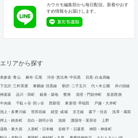
カウカモ編集部から毎日配信。新着やおす
すめ情報をお届けします。
エリアから探す
表参道･青山
麻布･広尾
渋谷･恵比寿･中目黒
目黒･白金高輪
下北沢･三軒茶屋
東横線･目黒線
駒沢･二子玉川
代々木公園
井の頭線
神楽坂
品川・田町
銀座・築地
豊洲
清澄・門前仲町
皇居西側
中央線
千駄ヶ谷･四ッ谷
西新宿
東新宿･早稲田
戸越・大井町
池上・多摩川線
世田谷線
経堂･成城
京王線
森下・住吉
浅草・蔵前
押上・錦糸町
目白・雑司が谷
池袋
護国寺・茗荷谷
上野
湯島・東大前
人形町・日本橋
谷根千・日暮里
神田・神保町
駒込・本駒込
東陽町・南砂町・大島
東横線神奈川
みなとみらい線