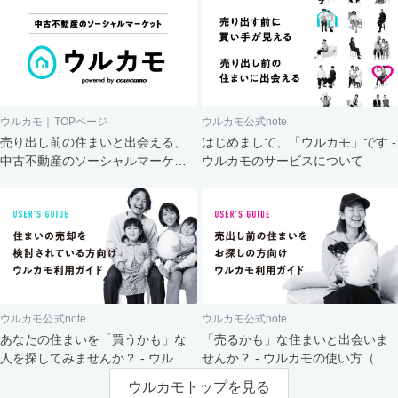
ウルカモ｜TOPページ
ウルカモ公式note
売り出し前の住まいと出会える、
はじめまして、「ウルカモ」です -
中古不動産のソーシャルマーケッ
ウルカモのサービスについて
ト
ウルカモ公式note
ウルカモ公式note
あなたの住まいを「買うかも」な
「売るかも」な住まいと出会いま
人を探してみませんか？ - ウルカ
せんか？ - ウルカモの使い方（買
モの使い方（売主さま向け）
主さま向け）
ウルカモトップを見る