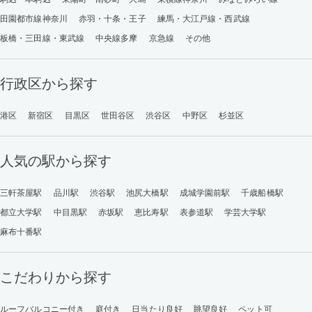
田園都市線神奈川
赤羽・十条・王子
練馬・大江戸線・西武線
板橋・三田線・東武線
中央線多摩
京急線
その他
行政区から探す
港区
新宿区
目黒区
世田谷区
渋谷区
中野区
杉並区
人気の駅から探す
三軒茶屋駅
品川駅
渋谷駅
池尻大橋駅
成城学園前駅
千歳船橋駅
都立大学駅
中目黒駅
赤坂駅
恵比寿駅
表参道駅
学芸大学駅
麻布十番駅
こだわりから探す
ルーフバルコニー付き
庭付き
日当たり良好
眺望良好
ペット可