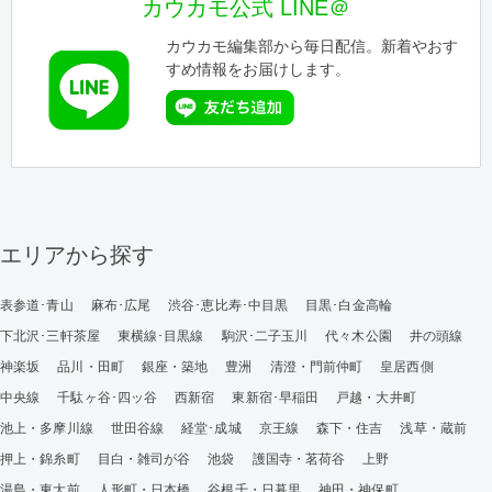
カウカモ公式 LINE＠
カウカモ編集部から毎日配信。新着やおす
すめ情報をお届けします。
エリアから探す
表参道･青山
麻布･広尾
渋谷･恵比寿･中目黒
目黒･白金高輪
下北沢･三軒茶屋
東横線･目黒線
駒沢･二子玉川
代々木公園
井の頭線
神楽坂
品川・田町
銀座・築地
豊洲
清澄・門前仲町
皇居西側
中央線
千駄ヶ谷･四ッ谷
西新宿
東新宿･早稲田
戸越・大井町
池上・多摩川線
世田谷線
経堂･成城
京王線
森下・住吉
浅草・蔵前
押上・錦糸町
目白・雑司が谷
池袋
護国寺・茗荷谷
上野
湯島・東大前
人形町・日本橋
谷根千・日暮里
神田・神保町