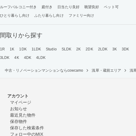
ルーフバルコニー付き
庭付き
日当たり良好
眺望良好
ペット可
ひとり暮らし向け
ふたり暮らし向け
ファミリー向け
間取りから探す
1R
1K
1DK
1LDK
Studio
SLDK
2K
2DK
2LDK
3K
3DK
3LDK
4K
4DK
4LDK
中古・リノベーションマンションならcowcamo
浅草・蔵前エリア
浅
アカウント
マイページ
お知らせ
最近見た物件
保存物件
保存した検索条件
フォロー中のMIX