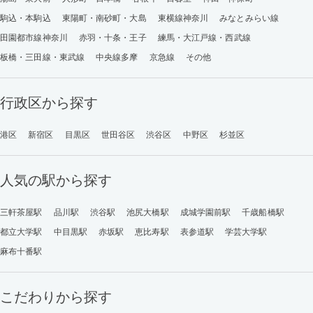
駒込・本駒込
東陽町・南砂町・大島
東横線神奈川
みなとみらい線
田園都市線神奈川
赤羽・十条・王子
練馬・大江戸線・西武線
板橋・三田線・東武線
中央線多摩
京急線
その他
行政区から探す
港区
新宿区
目黒区
世田谷区
渋谷区
中野区
杉並区
人気の駅から探す
三軒茶屋駅
品川駅
渋谷駅
池尻大橋駅
成城学園前駅
千歳船橋駅
都立大学駅
中目黒駅
赤坂駅
恵比寿駅
表参道駅
学芸大学駅
麻布十番駅
こだわりから探す