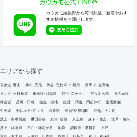
カウカモ公式 LINE＠
カウカモ編集部から毎日配信。新着やおす
すめ情報をお届けします。
エリアから探す
表参道･青山
麻布･広尾
渋谷･恵比寿･中目黒
目黒･白金高輪
下北沢･三軒茶屋
東横線･目黒線
駒沢･二子玉川
代々木公園
井の頭線
神楽坂
品川・田町
銀座・築地
豊洲
清澄・門前仲町
皇居西側
中央線
千駄ヶ谷･四ッ谷
西新宿
東新宿･早稲田
戸越・大井町
池上・多摩川線
世田谷線
経堂･成城
京王線
森下・住吉
浅草・蔵前
押上・錦糸町
目白・雑司が谷
池袋
護国寺・茗荷谷
上野
湯島・東大前
人形町・日本橋
谷根千・日暮里
神田・神保町