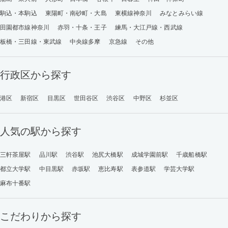
駒込・本駒込
東陽町・南砂町・大島
東横線神奈川
みなとみらい線
田園都市線神奈川
赤羽・十条・王子
練馬・大江戸線・西武線
板橋・三田線・東武線
中央線多摩
京急線
その他
行政区から探す
港区
新宿区
目黒区
世田谷区
渋谷区
中野区
杉並区
人気の駅から探す
三軒茶屋駅
品川駅
渋谷駅
池尻大橋駅
成城学園前駅
千歳船橋駅
都立大学駅
中目黒駅
赤坂駅
恵比寿駅
表参道駅
学芸大学駅
麻布十番駅
こだわりから探す