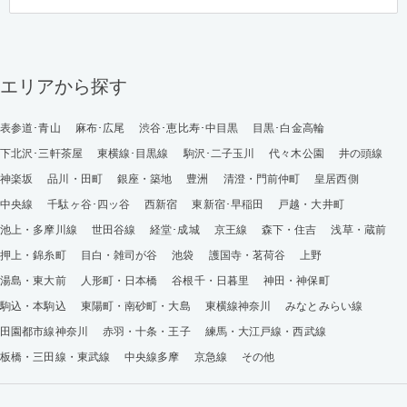
エリアから探す
表参道･青山
麻布･広尾
渋谷･恵比寿･中目黒
目黒･白金高輪
下北沢･三軒茶屋
東横線･目黒線
駒沢･二子玉川
代々木公園
井の頭線
神楽坂
品川・田町
銀座・築地
豊洲
清澄・門前仲町
皇居西側
中央線
千駄ヶ谷･四ッ谷
西新宿
東新宿･早稲田
戸越・大井町
池上・多摩川線
世田谷線
経堂･成城
京王線
森下・住吉
浅草・蔵前
押上・錦糸町
目白・雑司が谷
池袋
護国寺・茗荷谷
上野
湯島・東大前
人形町・日本橋
谷根千・日暮里
神田・神保町
駒込・本駒込
東陽町・南砂町・大島
東横線神奈川
みなとみらい線
田園都市線神奈川
赤羽・十条・王子
練馬・大江戸線・西武線
板橋・三田線・東武線
中央線多摩
京急線
その他