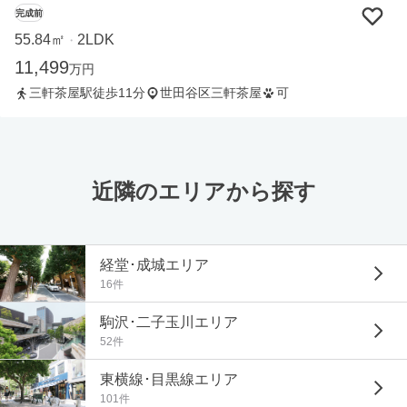
完成前
55.84㎡
2LDK
・
11,499
万円
三軒茶屋駅徒歩11分
世田谷区三軒茶屋
可
近隣のエリアから探す
経堂･成城エリア
16件
駒沢･二子玉川エリア
52件
東横線･目黒線エリア
101件