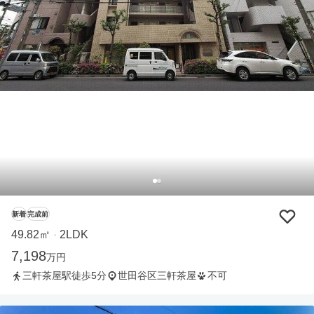
新着
完成前
49.82㎡
2LDK
・
7,198
万円
三軒茶屋駅徒歩5分
世田谷区三軒茶屋
不可