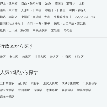
押上・錦糸町
目白・雑司が谷
池袋
護国寺・茗荷谷
上野
湯島・東大前
人形町・日本橋
谷根千・日暮里
神田・神保町
駒込・本駒込
東陽町・南砂町・大島
東横線神奈川
みなとみらい線
田園都市線神奈川
赤羽・十条・王子
練馬・大江戸線・西武線
板橋・三田線・東武線
中央線多摩
京急線
その他
行政区から探す
港区
新宿区
目黒区
世田谷区
渋谷区
中野区
杉並区
人気の駅から探す
三軒茶屋駅
品川駅
渋谷駅
池尻大橋駅
成城学園前駅
千歳船橋駅
都立大学駅
中目黒駅
赤坂駅
恵比寿駅
表参道駅
学芸大学駅
麻布十番駅