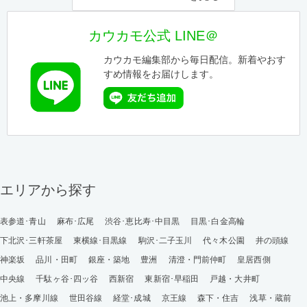
カウカモ公式 LINE＠
カウカモ編集部から毎日配信。新着やおす
すめ情報をお届けします。
エリアから探す
表参道･青山
麻布･広尾
渋谷･恵比寿･中目黒
目黒･白金高輪
下北沢･三軒茶屋
東横線･目黒線
駒沢･二子玉川
代々木公園
井の頭線
神楽坂
品川・田町
銀座・築地
豊洲
清澄・門前仲町
皇居西側
中央線
千駄ヶ谷･四ッ谷
西新宿
東新宿･早稲田
戸越・大井町
池上・多摩川線
世田谷線
経堂･成城
京王線
森下・住吉
浅草・蔵前