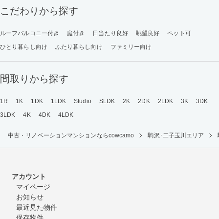
こだわりから探す
ルーフバルコニー付き
庭付き
日当たり良好
眺望良好
ペット可
ひとり暮らし向け
ふたり暮らし向け
ファミリー向け
間取りから探す
1R
1K
1DK
1LDK
Studio
SLDK
2K
2DK
2LDK
3K
3DK
3LDK
4K
4DK
4LDK
中古・リノベーションマンションならcowcamo
駒沢･二子玉川エリア
アカウント
マイページ
お知らせ
最近見た物件
保存物件