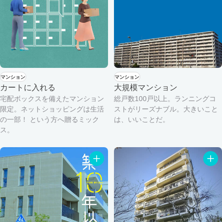
マンション
マンション
カートに入れる
大規模マンション
宅配ボックスを備えたマンション
総戸数100戸以上。ランニングコ
限定。ネットショッピングは生活
ストがリーズナブル。大きいこと
の一部！ という方へ贈るミック
は、いいことだ。
ス。