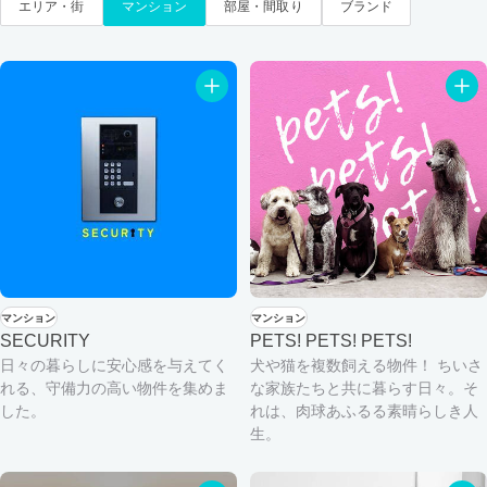
エリア・街
マンション
部屋・間取り
ブランド
マンション
マンション
SECURITY
PETS! PETS! PETS!
日々の暮らしに安心感を与えてく
犬や猫を複数飼える物件！ ちいさ
れる、守備力の高い物件を集めま
な家族たちと共に暮らす日々。そ
した。
れは、肉球あふるる素晴らしき人
生。