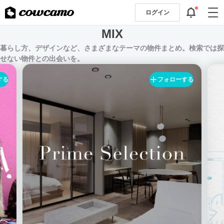
ログイン
MIX
暮らし方、デザインなど、さまざまなテーマの物件まとめ。検索では探
せない物件との出会いを。
する
フォローする