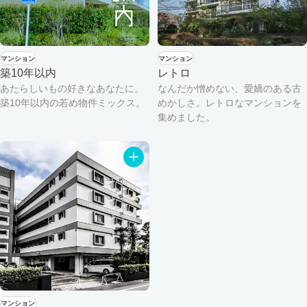
マンション
マンション
築10年以内
レトロ
あたらしいもの好きなあなたに。
なんだか憎めない、愛嬌のある古
築10年以内の若め物件ミックス。
めかしさ。レトロなマンションを
集めました。
マンション