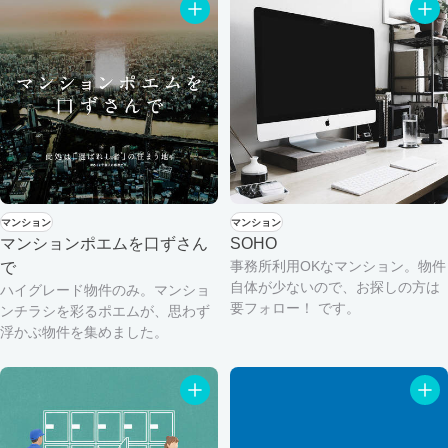
マンション
マンション
マンションポエムを口ずさん
SOHO
事務所利用OKなマンション。物件
で
自体が少ないので、お探しの方は
ハイグレード物件のみ。マンショ
要フォロー！ です。
ンチラシを彩るポエムが、思わず
浮かぶ物件を集めました。