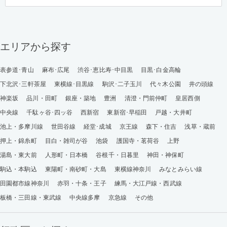
エリアから探す
表参道･青山
麻布･広尾
渋谷･恵比寿･中目黒
目黒･白金高輪
下北沢･三軒茶屋
東横線･目黒線
駒沢･二子玉川
代々木公園
井の頭線
神楽坂
品川・田町
銀座・築地
豊洲
清澄・門前仲町
皇居西側
中央線
千駄ヶ谷･四ッ谷
西新宿
東新宿･早稲田
戸越・大井町
池上・多摩川線
世田谷線
経堂･成城
京王線
森下・住吉
浅草・蔵前
押上・錦糸町
目白・雑司が谷
池袋
護国寺・茗荷谷
上野
湯島・東大前
人形町・日本橋
谷根千・日暮里
神田・神保町
駒込・本駒込
東陽町・南砂町・大島
東横線神奈川
みなとみらい線
田園都市線神奈川
赤羽・十条・王子
練馬・大江戸線・西武線
板橋・三田線・東武線
中央線多摩
京急線
その他