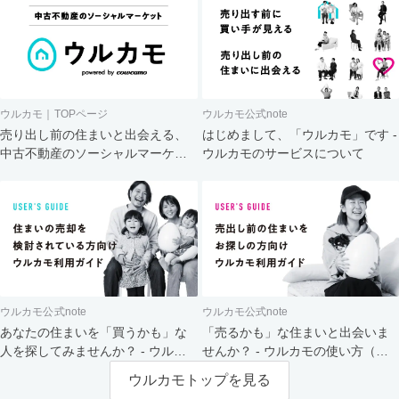
ウルカモ｜TOPページ
ウルカモ公式note
売り出し前の住まいと出会える、
はじめまして、「ウルカモ」です -
中古不動産のソーシャルマーケッ
ウルカモのサービスについて
ト
ウルカモ公式note
ウルカモ公式note
あなたの住まいを「買うかも」な
「売るかも」な住まいと出会いま
人を探してみませんか？ - ウルカ
せんか？ - ウルカモの使い方（買
モの使い方（売主さま向け）
主さま向け）
ウルカモトップを見る