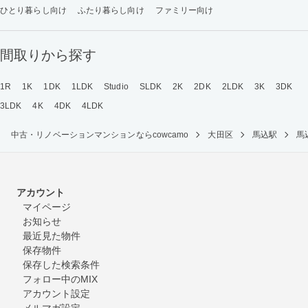
ひとり暮らし向け
ふたり暮らし向け
ファミリー向け
間取りから探す
1R
1K
1DK
1LDK
Studio
SLDK
2K
2DK
2LDK
3K
3DK
3LDK
4K
4DK
4LDK
中古・リノベーションマンションならcowcamo
大田区
馬込駅
馬
アカウント
マイページ
お知らせ
最近見た物件
保存物件
保存した検索条件
フォロー中のMIX
アカウント設定
メルマガ設定