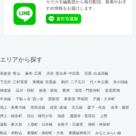
カウカモ編集部から毎日配信。新着やおす
すめ情報をお届けします。
エリアから探す
表参道･青山
麻布･広尾
渋谷･恵比寿･中目黒
目黒･白金高輪
下北沢･三軒茶屋
東横線･目黒線
駒沢･二子玉川
代々木公園
井の頭線
神楽坂
品川・田町
銀座・築地
豊洲
清澄・門前仲町
皇居西側
中央線
千駄ヶ谷･四ッ谷
西新宿
東新宿･早稲田
戸越・大井町
池上・多摩川線
世田谷線
経堂･成城
京王線
森下・住吉
浅草・蔵前
押上・錦糸町
目白・雑司が谷
池袋
護国寺・茗荷谷
上野
湯島・東大前
人形町・日本橋
谷根千・日暮里
神田・神保町
駒込・本駒込
東陽町・南砂町・大島
東横線神奈川
みなとみらい線