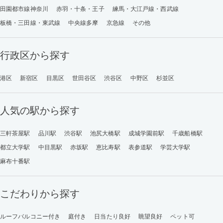
田園都市線神奈川
赤羽・十条・王子
練馬・大江戸線・西武線
板橋・三田線・東武線
中央線多摩
京急線
その他
行政区から探す
港区
新宿区
目黒区
世田谷区
渋谷区
中野区
杉並区
人気の駅から探す
三軒茶屋駅
品川駅
渋谷駅
池尻大橋駅
成城学園前駅
千歳船橋駅
都立大学駅
中目黒駅
赤坂駅
恵比寿駅
表参道駅
学芸大学駅
麻布十番駅
こだわりから探す
ルーフバルコニー付き
庭付き
日当たり良好
眺望良好
ペット可