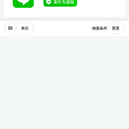
表示
検索条件
変更
エリアから探す
表参道･青山
麻布･広尾
渋谷･恵比寿･中目黒
目黒･白金高輪
下北沢･三軒茶屋
東横線･目黒線
駒沢･二子玉川
代々木公園
井の頭線
神楽坂
品川・田町
銀座・築地
豊洲
清澄・門前仲町
皇居西側
中央線
千駄ヶ谷･四ッ谷
西新宿
東新宿･早稲田
戸越・大井町
池上・多摩川線
世田谷線
経堂･成城
京王線
森下・住吉
浅草・蔵前
押上・錦糸町
目白・雑司が谷
池袋
護国寺・茗荷谷
上野
湯島・東大前
人形町・日本橋
谷根千・日暮里
神田・神保町
駒込・本駒込
東陽町・南砂町・大島
東横線神奈川
みなとみらい線
田園都市線神奈川
赤羽・十条・王子
練馬・大江戸線・西武線
板橋・三田線・東武線
中央線多摩
京急線
その他