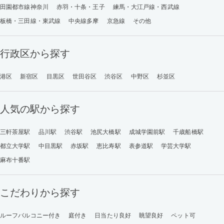
田園都市線神奈川
赤羽・十条・王子
練馬・大江戸線・西武線
板橋・三田線・東武線
中央線多摩
京急線
その他
行政区から探す
港区
新宿区
目黒区
世田谷区
渋谷区
中野区
杉並区
人気の駅から探す
三軒茶屋駅
品川駅
渋谷駅
池尻大橋駅
成城学園前駅
千歳船橋駅
都立大学駅
中目黒駅
赤坂駅
恵比寿駅
表参道駅
学芸大学駅
麻布十番駅
こだわりから探す
ルーフバルコニー付き
庭付き
日当たり良好
眺望良好
ペット可