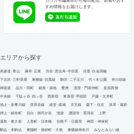
カウカモ編集部から毎日配信。新着やおす
すめ情報をお届けします。
エリアから探す
表参道･青山
麻布･広尾
渋谷･恵比寿･中目黒
目黒･白金高輪
下北沢･三軒茶屋
東横線･目黒線
駒沢･二子玉川
代々木公園
井の頭線
神楽坂
品川・田町
銀座・築地
豊洲
清澄・門前仲町
皇居西側
中央線
千駄ヶ谷･四ッ谷
西新宿
東新宿･早稲田
戸越・大井町
池上・多摩川線
世田谷線
経堂･成城
京王線
森下・住吉
浅草・蔵前
押上・錦糸町
目白・雑司が谷
池袋
護国寺・茗荷谷
上野
湯島・東大前
人形町・日本橋
谷根千・日暮里
神田・神保町
駒込・本駒込
東陽町・南砂町・大島
東横線神奈川
みなとみらい線