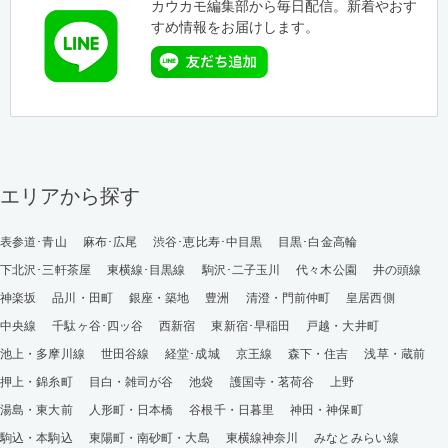
カウカモ編集部から毎日配信。新着やおす
すめ情報をお届けします。
エリアから探す
表参道･青山
麻布･広尾
渋谷･恵比寿･中目黒
目黒･白金高輪
下北沢･三軒茶屋
東横線･目黒線
駒沢･二子玉川
代々木公園
井の頭線
神楽坂
品川・田町
銀座・築地
豊洲
清澄・門前仲町
皇居西側
中央線
千駄ヶ谷･四ッ谷
西新宿
東新宿･早稲田
戸越・大井町
池上・多摩川線
世田谷線
経堂･成城
京王線
森下・住吉
浅草・蔵前
押上・錦糸町
目白・雑司が谷
池袋
護国寺・茗荷谷
上野
湯島・東大前
人形町・日本橋
谷根千・日暮里
神田・神保町
駒込・本駒込
東陽町・南砂町・大島
東横線神奈川
みなとみらい線