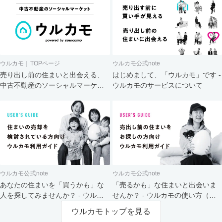
ウルカモ｜TOPページ
ウルカモ公式note
売り出し前の住まいと出会える、
はじめまして、「ウルカモ」です -
中古不動産のソーシャルマーケッ
ウルカモのサービスについて
ト
ウルカモ公式note
ウルカモ公式note
あなたの住まいを「買うかも」な
「売るかも」な住まいと出会いま
人を探してみませんか？ - ウルカ
せんか？ - ウルカモの使い方（買
モの使い方（売主さま向け）
主さま向け）
ウルカモトップを見る