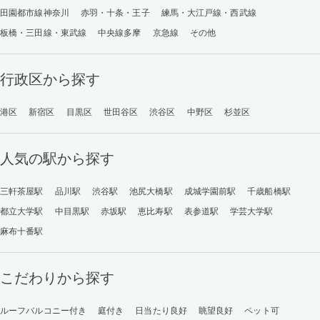
田園都市線神奈川
赤羽・十条・王子
練馬・大江戸線・西武線
板橋・三田線・東武線
中央線多摩
京急線
その他
行政区から探す
港区
新宿区
目黒区
世田谷区
渋谷区
中野区
杉並区
人気の駅から探す
三軒茶屋駅
品川駅
渋谷駅
池尻大橋駅
成城学園前駅
千歳船橋駅
都立大学駅
中目黒駅
赤坂駅
恵比寿駅
表参道駅
学芸大学駅
麻布十番駅
こだわりから探す
ルーフバルコニー付き
庭付き
日当たり良好
眺望良好
ペット可