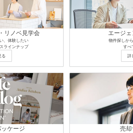
・リノベ見学会
エージェ
い、体験したい
物件探しか
スラインナップ
すべ
見る
詳
パッケージ
売却