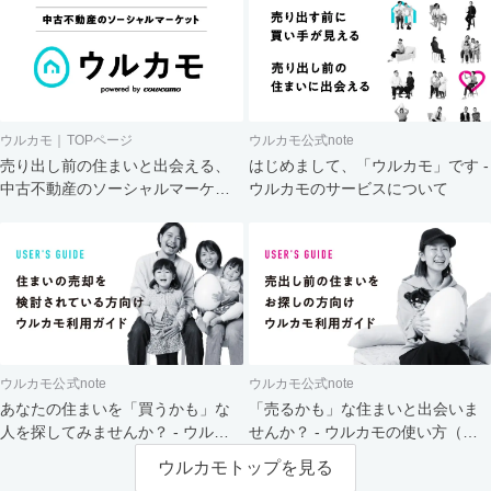
ウルカモ｜TOPページ
ウルカモ公式note
売り出し前の住まいと出会える、
はじめまして、「ウルカモ」です -
中古不動産のソーシャルマーケッ
ウルカモのサービスについて
ト
ウルカモ公式note
ウルカモ公式note
あなたの住まいを「買うかも」な
「売るかも」な住まいと出会いま
人を探してみませんか？ - ウルカ
せんか？ - ウルカモの使い方（買
モの使い方（売主さま向け）
主さま向け）
ウルカモトップを見る