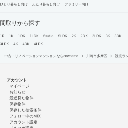
ひとり暮らし向け
ふたり暮らし向け
ファミリー向け
間取りから探す
1R
1K
1DK
1LDK
Studio
SLDK
2K
2DK
2LDK
3K
3DK
3LDK
4K
4DK
4LDK
中古・リノベーションマンションならcowcamo
川崎市多摩区
読売ラ
アカウント
マイページ
お知らせ
最近見た物件
保存物件
保存した検索条件
フォロー中のMIX
アカウント設定
メルマガ設定