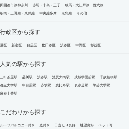
田園都市線神奈川
赤羽・十条・王子
練馬・大江戸線・西武線
板橋・三田線・東武線
中央線多摩
京急線
その他
行政区から探す
港区
新宿区
目黒区
世田谷区
渋谷区
中野区
杉並区
人気の駅から探す
三軒茶屋駅
品川駅
渋谷駅
池尻大橋駅
成城学園前駅
千歳船橋駅
都立大学駅
中目黒駅
赤坂駅
恵比寿駅
表参道駅
学芸大学駅
麻布十番駅
こだわりから探す
ルーフバルコニー付き
庭付き
日当たり良好
眺望良好
ペット可