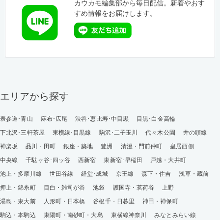
カウカモ編集部から毎日配信。新着やおす
すめ情報をお届けします。
エリアから探す
表参道･青山
麻布･広尾
渋谷･恵比寿･中目黒
目黒･白金高輪
下北沢･三軒茶屋
東横線･目黒線
駒沢･二子玉川
代々木公園
井の頭線
神楽坂
品川・田町
銀座・築地
豊洲
清澄・門前仲町
皇居西側
中央線
千駄ヶ谷･四ッ谷
西新宿
東新宿･早稲田
戸越・大井町
池上・多摩川線
世田谷線
経堂･成城
京王線
森下・住吉
浅草・蔵前
押上・錦糸町
目白・雑司が谷
池袋
護国寺・茗荷谷
上野
湯島・東大前
人形町・日本橋
谷根千・日暮里
神田・神保町
駒込・本駒込
東陽町・南砂町・大島
東横線神奈川
みなとみらい線