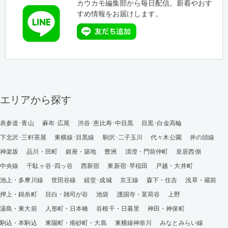
カウカモ編集部から毎日配信。新着やおす
すめ情報をお届けします。
エリアから探す
表参道･青山
麻布･広尾
渋谷･恵比寿･中目黒
目黒･白金高輪
下北沢･三軒茶屋
東横線･目黒線
駒沢･二子玉川
代々木公園
井の頭線
神楽坂
品川・田町
銀座・築地
豊洲
清澄・門前仲町
皇居西側
中央線
千駄ヶ谷･四ッ谷
西新宿
東新宿･早稲田
戸越・大井町
池上・多摩川線
世田谷線
経堂･成城
京王線
森下・住吉
浅草・蔵前
押上・錦糸町
目白・雑司が谷
池袋
護国寺・茗荷谷
上野
湯島・東大前
人形町・日本橋
谷根千・日暮里
神田・神保町
駒込・本駒込
東陽町・南砂町・大島
東横線神奈川
みなとみらい線