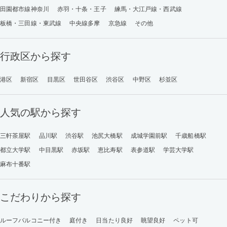
田園都市線神奈川
赤羽・十条・王子
練馬・大江戸線・西武線
板橋・三田線・東武線
中央線多摩
京急線
その他
行政区から探す
港区
新宿区
目黒区
世田谷区
渋谷区
中野区
杉並区
人気の駅から探す
三軒茶屋駅
品川駅
渋谷駅
池尻大橋駅
成城学園前駅
千歳船橋駅
都立大学駅
中目黒駅
赤坂駅
恵比寿駅
表参道駅
学芸大学駅
麻布十番駅
こだわりから探す
ルーフバルコニー付き
庭付き
日当たり良好
眺望良好
ペット可