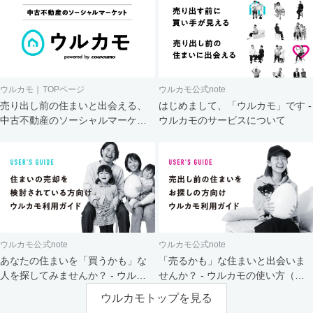
ウルカモ｜TOPページ
ウルカモ公式note
売り出し前の住まいと出会える、
はじめまして、「ウルカモ」です -
中古不動産のソーシャルマーケッ
ウルカモのサービスについて
ト
ウルカモ公式note
ウルカモ公式note
あなたの住まいを「買うかも」な
「売るかも」な住まいと出会いま
人を探してみませんか？ - ウルカ
せんか？ - ウルカモの使い方（買
モの使い方（売主さま向け）
主さま向け）
ウルカモトップを見る