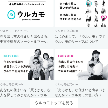
ウルカモ｜TOPページ
ウルカモ公式note
売り出し前の住まいと出会える、
はじめまして、「ウルカモ」です -
中古不動産のソーシャルマーケッ
ウルカモのサービスについて
ト
ウルカモ公式note
ウルカモ公式note
あなたの住まいを「買うかも」な
「売るかも」な住まいと出会いま
人を探してみませんか？ - ウルカ
せんか？ - ウルカモの使い方（買
モの使い方（売主さま向け）
主さま向け）
ウルカモトップを見る