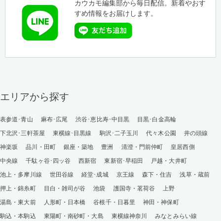
カウカモ編集部から毎日配信。新着やおす
すめ情報をお届けします。
エリアから探す
表参道･青山
麻布･広尾
渋谷･恵比寿･中目黒
目黒･白金高輪
下北沢･三軒茶屋
東横線･目黒線
駒沢･二子玉川
代々木公園
井の頭線
神楽坂
品川・田町
銀座・築地
豊洲
清澄・門前仲町
皇居西側
中央線
千駄ヶ谷･四ッ谷
西新宿
東新宿･早稲田
戸越・大井町
池上・多摩川線
世田谷線
経堂･成城
京王線
森下・住吉
浅草・蔵前
押上・錦糸町
目白・雑司が谷
池袋
護国寺・茗荷谷
上野
湯島・東大前
人形町・日本橋
谷根千・日暮里
神田・神保町
駒込・本駒込
東陽町・南砂町・大島
東横線神奈川
みなとみらい線