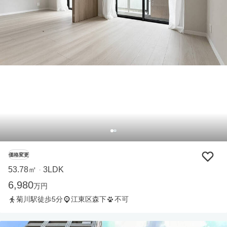
価格変更
53.78㎡
3LDK
・
6,980
万円
菊川駅徒歩5分
江東区森下
不可