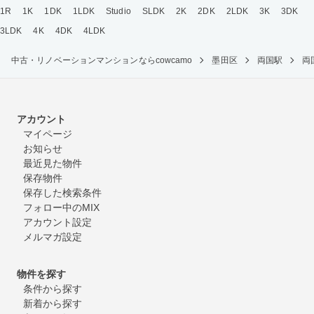
1R
1K
1DK
1LDK
Studio
SLDK
2K
2DK
2LDK
3K
3DK
3LDK
4K
4DK
4LDK
中古・リノベーションマンションならcowcamo
墨田区
両国駅
両
アカウント
マイページ
お知らせ
最近見た物件
保存物件
保存した検索条件
フォロー中のMIX
アカウント設定
メルマガ設定
物件を探す
条件から探す
新着から探す