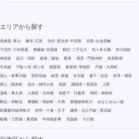
エリアから探す
表参道･青山
麻布･広尾
渋谷･恵比寿･中目黒
目黒･白金高輪
下北沢･三軒茶屋
東横線･目黒線
駒沢･二子玉川
代々木公園
井の頭線
神楽坂
品川・田町
銀座・築地
豊洲
清澄・門前仲町
皇居西側
中央線
千駄ヶ谷･四ッ谷
西新宿
東新宿･早稲田
戸越・大井町
池上・多摩川線
世田谷線
経堂･成城
京王線
森下・住吉
浅草・蔵前
押上・錦糸町
目白・雑司が谷
池袋
護国寺・茗荷谷
上野
湯島・東大前
人形町・日本橋
谷根千・日暮里
神田・神保町
駒込・本駒込
東陽町・南砂町・大島
東横線神奈川
みなとみらい線
田園都市線神奈川
赤羽・十条・王子
練馬・大江戸線・西武線
板橋・三田線・東武線
中央線多摩
京急線
その他