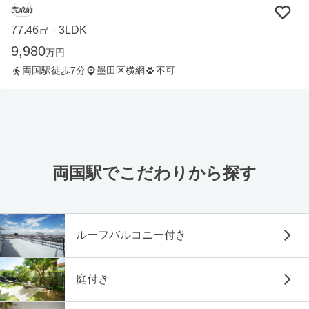
完成前
77.46㎡
3LDK
・
9,980
万円
両国駅徒歩7分
墨田区横網
不可
両国駅でこだわりから探す
ルーフバルコニー付き
庭付き