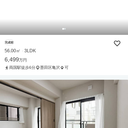
完成前
56.00㎡
3LDK
・
6,499
万円
両国駅徒歩6分
墨田区亀沢
可