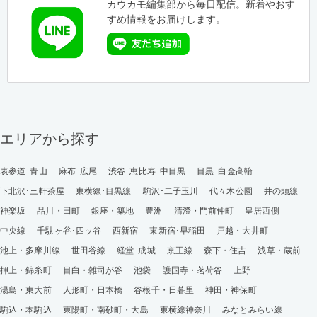
カウカモ編集部から毎日配信。新着やおす
すめ情報をお届けします。
エリアから探す
表参道･青山
麻布･広尾
渋谷･恵比寿･中目黒
目黒･白金高輪
下北沢･三軒茶屋
東横線･目黒線
駒沢･二子玉川
代々木公園
井の頭線
神楽坂
品川・田町
銀座・築地
豊洲
清澄・門前仲町
皇居西側
中央線
千駄ヶ谷･四ッ谷
西新宿
東新宿･早稲田
戸越・大井町
池上・多摩川線
世田谷線
経堂･成城
京王線
森下・住吉
浅草・蔵前
押上・錦糸町
目白・雑司が谷
池袋
護国寺・茗荷谷
上野
湯島・東大前
人形町・日本橋
谷根千・日暮里
神田・神保町
駒込・本駒込
東陽町・南砂町・大島
東横線神奈川
みなとみらい線