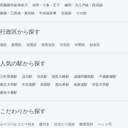
田園都市線神奈川
赤羽・十条・王子
練馬・大江戸線・西武線
板橋・三田線・東武線
中央線多摩
京急線
その他
行政区から探す
港区
新宿区
目黒区
世田谷区
渋谷区
中野区
杉並区
人気の駅から探す
三軒茶屋駅
品川駅
渋谷駅
池尻大橋駅
成城学園前駅
千歳船橋駅
都立大学駅
中目黒駅
赤坂駅
恵比寿駅
表参道駅
学芸大学駅
麻布十番駅
こだわりから探す
ルーフバルコニー付き
庭付き
日当たり良好
眺望良好
ペット可