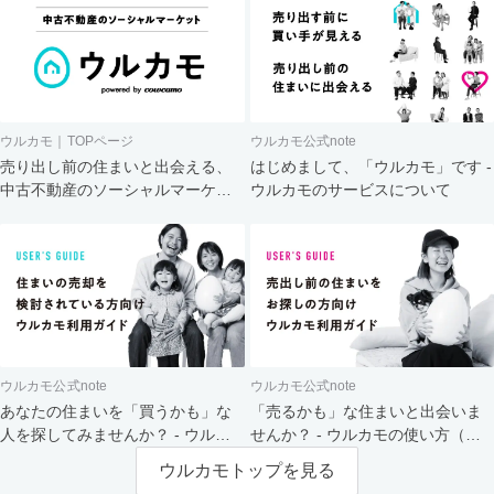
ウルカモ｜TOPページ
ウルカモ公式note
売り出し前の住まいと出会える、
はじめまして、「ウルカモ」です -
中古不動産のソーシャルマーケッ
ウルカモのサービスについて
ト
ウルカモ公式note
ウルカモ公式note
あなたの住まいを「買うかも」な
「売るかも」な住まいと出会いま
人を探してみませんか？ - ウルカ
せんか？ - ウルカモの使い方（買
モの使い方（売主さま向け）
主さま向け）
ウルカモトップを見る