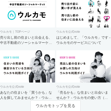
ウルカモ｜TOPページ
ウルカモ公式note
売り出し前の住まいと出会える、
はじめまして、「ウルカモ」です -
中古不動産のソーシャルマーケッ
ウルカモのサービスについて
ト
ウルカモ公式note
ウルカモ公式note
あなたの住まいを「買うかも」な
「売るかも」な住まいと出会いま
人を探してみませんか？ - ウルカ
せんか？ - ウルカモの使い方（買
モの使い方（売主さま向け）
主さま向け）
ウルカモトップを見る