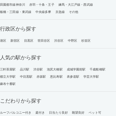
田園都市線神奈川
赤羽・十条・王子
練馬・大江戸線・西武線
板橋・三田線・東武線
中央線多摩
京急線
その他
行政区から探す
港区
新宿区
目黒区
世田谷区
渋谷区
中野区
杉並区
人気の駅から探す
三軒茶屋駅
品川駅
渋谷駅
池尻大橋駅
成城学園前駅
千歳船橋駅
都立大学駅
中目黒駅
赤坂駅
恵比寿駅
表参道駅
学芸大学駅
麻布十番駅
こだわりから探す
ルーフバルコニー付き
庭付き
日当たり良好
眺望良好
ペット可