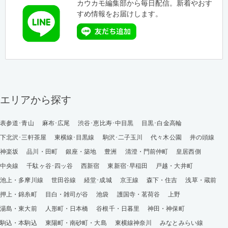
カウカモ編集部から毎日配信。新着やおす
すめ情報をお届けします。
エリアから探す
表参道･青山
麻布･広尾
渋谷･恵比寿･中目黒
目黒･白金高輪
下北沢･三軒茶屋
東横線･目黒線
駒沢･二子玉川
代々木公園
井の頭線
神楽坂
品川・田町
銀座・築地
豊洲
清澄・門前仲町
皇居西側
中央線
千駄ヶ谷･四ッ谷
西新宿
東新宿･早稲田
戸越・大井町
池上・多摩川線
世田谷線
経堂･成城
京王線
森下・住吉
浅草・蔵前
押上・錦糸町
目白・雑司が谷
池袋
護国寺・茗荷谷
上野
湯島・東大前
人形町・日本橋
谷根千・日暮里
神田・神保町
駒込・本駒込
東陽町・南砂町・大島
東横線神奈川
みなとみらい線