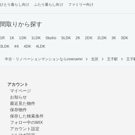
ひとり暮らし向け
ふたり暮らし向け
ファミリー向け
間取りから探す
1R
1K
1DK
1LDK
Studio
SLDK
2K
2DK
2LDK
3K
3DK
3LDK
4K
4DK
4LDK
中古・リノベーションマンションならcowcamo
北区
王子駅
王子
アカウント
マイページ
お知らせ
最近見た物件
保存物件
保存した検索条件
フォロー中のMIX
アカウント設定
メルマガ設定