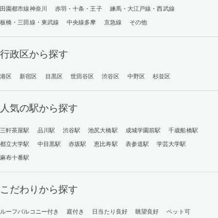
田園都市線神奈川
赤羽・十条・王子
練馬・大江戸線・西武線
板橋・三田線・東武線
中央線多摩
京急線
その他
行政区から探す
港区
新宿区
目黒区
世田谷区
渋谷区
中野区
杉並区
人気の駅から探す
三軒茶屋駅
品川駅
渋谷駅
池尻大橋駅
成城学園前駅
千歳船橋駅
都立大学駅
中目黒駅
赤坂駅
恵比寿駅
表参道駅
学芸大学駅
麻布十番駅
こだわりから探す
ルーフバルコニー付き
庭付き
日当たり良好
眺望良好
ペット可