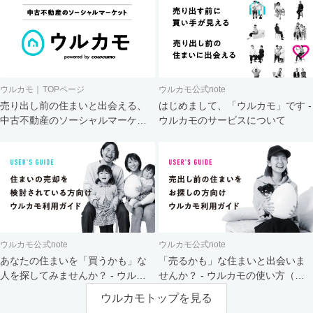
ウルカモ｜TOPページ
ウルカモ公式note
売り出し前の住まいと出会える、
はじめまして、「ウルカモ」です -
中古不動産のソーシャルマーケッ
ウルカモのサービスについて
ト
ウルカモ公式note
ウルカモ公式note
あなたの住まいを「買うかも」な
「売るかも」な住まいと出会いま
人を探してみませんか？ - ウルカ
せんか？ - ウルカモの使い方（買
モの使い方（売主さま向け）
主さま向け）
ウルカモトップを見る