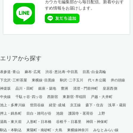
カウカモ編集部から毎日配信。新着やおす
すめ情報をお届けします。
エリアから探す
表参道･青山
麻布･広尾
渋谷･恵比寿･中目黒
目黒･白金高輪
下北沢･三軒茶屋
東横線･目黒線
駒沢･二子玉川
代々木公園
井の頭線
神楽坂
品川・田町
銀座・築地
豊洲
清澄・門前仲町
皇居西側
中央線
千駄ヶ谷･四ッ谷
西新宿
東新宿･早稲田
戸越・大井町
池上・多摩川線
世田谷線
経堂･成城
京王線
森下・住吉
浅草・蔵前
押上・錦糸町
目白・雑司が谷
池袋
護国寺・茗荷谷
上野
湯島・東大前
人形町・日本橋
谷根千・日暮里
神田・神保町
駒込・本駒込
東陽町・南砂町・大島
東横線神奈川
みなとみらい線