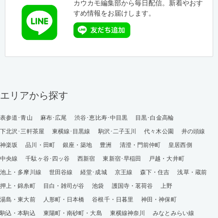
カウカモ編集部から毎日配信。新着やおす
すめ情報をお届けします。
エリアから探す
表参道･青山
麻布･広尾
渋谷･恵比寿･中目黒
目黒･白金高輪
下北沢･三軒茶屋
東横線･目黒線
駒沢･二子玉川
代々木公園
井の頭線
神楽坂
品川・田町
銀座・築地
豊洲
清澄・門前仲町
皇居西側
中央線
千駄ヶ谷･四ッ谷
西新宿
東新宿･早稲田
戸越・大井町
池上・多摩川線
世田谷線
経堂･成城
京王線
森下・住吉
浅草・蔵前
押上・錦糸町
目白・雑司が谷
池袋
護国寺・茗荷谷
上野
湯島・東大前
人形町・日本橋
谷根千・日暮里
神田・神保町
駒込・本駒込
東陽町・南砂町・大島
東横線神奈川
みなとみらい線