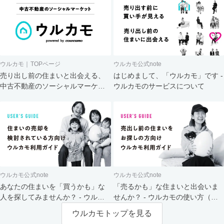
ウルカモ｜TOPページ
ウルカモ公式note
売り出し前の住まいと出会える、
はじめまして、「ウルカモ」です -
中古不動産のソーシャルマーケッ
ウルカモのサービスについて
ト
ウルカモ公式note
ウルカモ公式note
あなたの住まいを「買うかも」な
「売るかも」な住まいと出会いま
人を探してみませんか？ - ウルカ
せんか？ - ウルカモの使い方（買
モの使い方（売主さま向け）
主さま向け）
ウルカモトップを見る