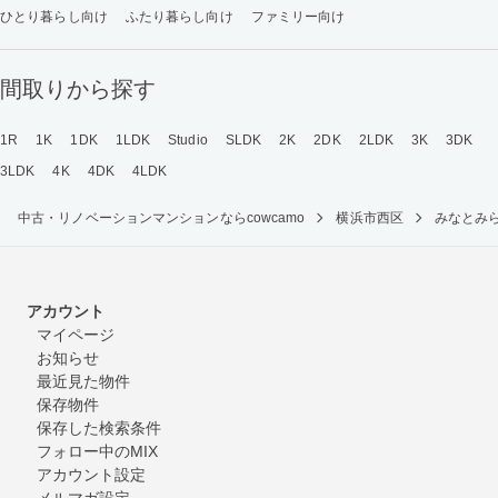
ひとり暮らし向け
ふたり暮らし向け
ファミリー向け
間取りから探す
1R
1K
1DK
1LDK
Studio
SLDK
2K
2DK
2LDK
3K
3DK
3LDK
4K
4DK
4LDK
中古・リノベーションマンションならcowcamo
横浜市西区
みなとみ
アカウント
マイページ
お知らせ
最近見た物件
保存物件
保存した検索条件
フォロー中のMIX
アカウント設定
メルマガ設定