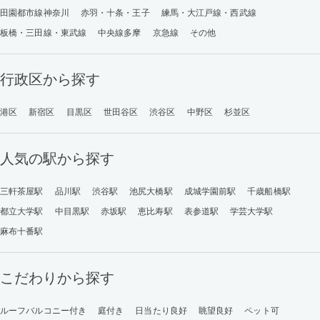
田園都市線神奈川
赤羽・十条・王子
練馬・大江戸線・西武線
板橋・三田線・東武線
中央線多摩
京急線
その他
行政区から探す
港区
新宿区
目黒区
世田谷区
渋谷区
中野区
杉並区
人気の駅から探す
三軒茶屋駅
品川駅
渋谷駅
池尻大橋駅
成城学園前駅
千歳船橋駅
都立大学駅
中目黒駅
赤坂駅
恵比寿駅
表参道駅
学芸大学駅
麻布十番駅
こだわりから探す
ルーフバルコニー付き
庭付き
日当たり良好
眺望良好
ペット可