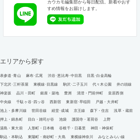
カウカモ編集部から毎日配信。新着やおす
すめ情報をお届けします。
エリアから探す
表参道･青山
麻布･広尾
渋谷･恵比寿･中目黒
目黒･白金高輪
下北沢･三軒茶屋
東横線･目黒線
駒沢･二子玉川
代々木公園
井の頭線
神楽坂
品川・田町
銀座・築地
豊洲
清澄・門前仲町
皇居西側
中央線
千駄ヶ谷･四ッ谷
西新宿
東新宿･早稲田
戸越・大井町
池上・多摩川線
世田谷線
経堂･成城
京王線
森下・住吉
浅草・蔵前
押上・錦糸町
目白・雑司が谷
池袋
護国寺・茗荷谷
上野
湯島・東大前
人形町・日本橋
谷根千・日暮里
神田・神保町
駒込・本駒込
東陽町・南砂町・大島
東横線神奈川
みなとみらい線