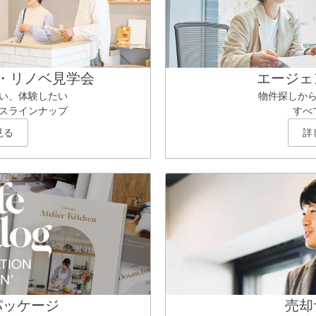
・リノベ見学会
エージェ
い、体験したい
物件探しか
スラインナップ
すべ
見る
詳
パッケージ
売却