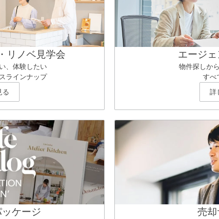
・リノベ見学会
エージェ
い、体験したい
物件探しか
スラインナップ
すべ
見る
詳
パッケージ
売却