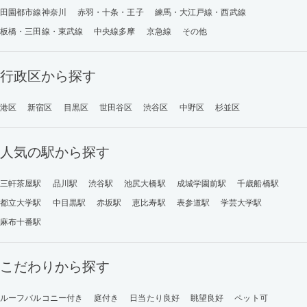
田園都市線神奈川
赤羽・十条・王子
練馬・大江戸線・西武線
板橋・三田線・東武線
中央線多摩
京急線
その他
行政区から探す
港区
新宿区
目黒区
世田谷区
渋谷区
中野区
杉並区
人気の駅から探す
三軒茶屋駅
品川駅
渋谷駅
池尻大橋駅
成城学園前駅
千歳船橋駅
都立大学駅
中目黒駅
赤坂駅
恵比寿駅
表参道駅
学芸大学駅
麻布十番駅
こだわりから探す
ルーフバルコニー付き
庭付き
日当たり良好
眺望良好
ペット可