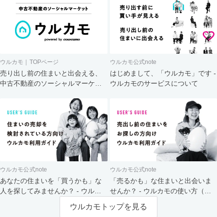
ウルカモ｜TOPページ
ウルカモ公式note
売り出し前の住まいと出会える、
はじめまして、「ウルカモ」です -
中古不動産のソーシャルマーケッ
ウルカモのサービスについて
ト
ウルカモ公式note
ウルカモ公式note
あなたの住まいを「買うかも」な
「売るかも」な住まいと出会いま
人を探してみませんか？ - ウルカ
せんか？ - ウルカモの使い方（買
モの使い方（売主さま向け）
主さま向け）
ウルカモトップを見る