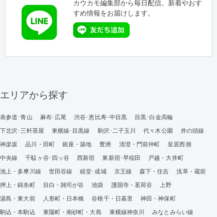
カウカモ編集部から毎日配信。新着やおす
すめ情報をお届けします。
エリアから探す
表参道･青山
麻布･広尾
渋谷･恵比寿･中目黒
目黒･白金高輪
下北沢･三軒茶屋
東横線･目黒線
駒沢･二子玉川
代々木公園
井の頭線
神楽坂
品川・田町
銀座・築地
豊洲
清澄・門前仲町
皇居西側
中央線
千駄ヶ谷･四ッ谷
西新宿
東新宿･早稲田
戸越・大井町
池上・多摩川線
世田谷線
経堂･成城
京王線
森下・住吉
浅草・蔵前
押上・錦糸町
目白・雑司が谷
池袋
護国寺・茗荷谷
上野
湯島・東大前
人形町・日本橋
谷根千・日暮里
神田・神保町
駒込・本駒込
東陽町・南砂町・大島
東横線神奈川
みなとみらい線