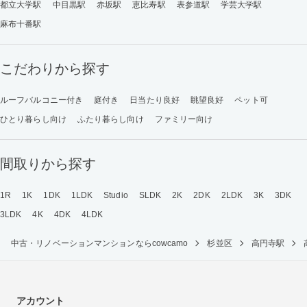
都立大学駅
中目黒駅
赤坂駅
恵比寿駅
表参道駅
学芸大学駅
麻布十番駅
こだわりから探す
ルーフバルコニー付き
庭付き
日当たり良好
眺望良好
ペット可
ひとり暮らし向け
ふたり暮らし向け
ファミリー向け
間取りから探す
1R
1K
1DK
1LDK
Studio
SLDK
2K
2DK
2LDK
3K
3DK
3LDK
4K
4DK
4LDK
中古・リノベーションマンションならcowcamo
杉並区
高円寺駅
アカウント