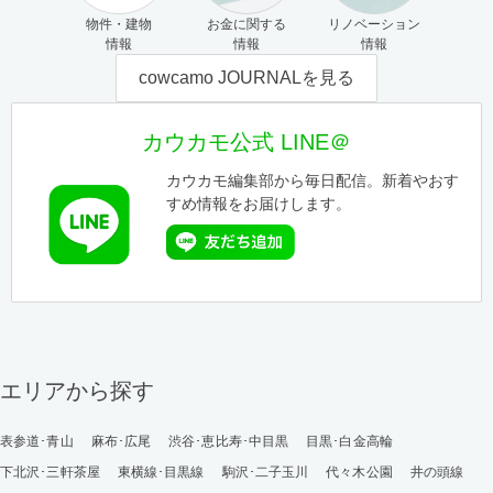
物件・建物
お金に関する
リノベーション
情報
情報
情報
cowcamo JOURNALを見る
カウカモ公式 LINE＠
カウカモ編集部から毎日配信。新着やおす
すめ情報をお届けします。
エリアから探す
表参道･青山
麻布･広尾
渋谷･恵比寿･中目黒
目黒･白金高輪
下北沢･三軒茶屋
東横線･目黒線
駒沢･二子玉川
代々木公園
井の頭線