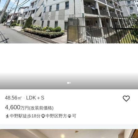
48.56㎡
LDK＋S
・
4,600
万円
(改装前価格)
中野駅徒歩18分
中野区野方
可