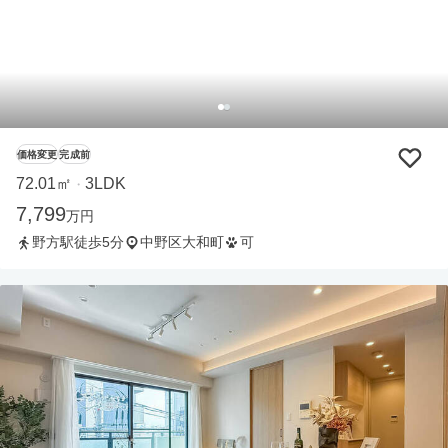
価格変更
完成前
72.01㎡
3LDK
・
7,799
万円
野方駅徒歩5分
中野区大和町
可