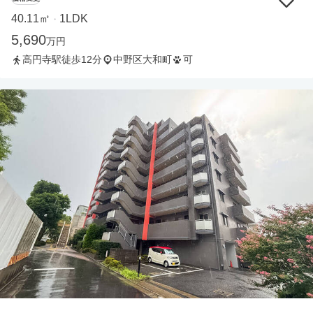
40.11㎡
1LDK
・
5,690
万円
高円寺駅徒歩12分
中野区大和町
可