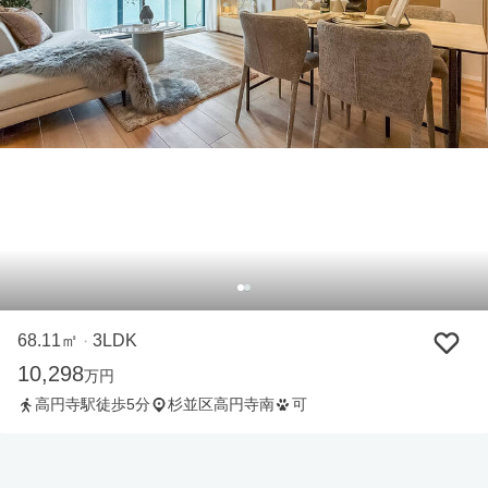
68.11㎡
3LDK
・
10,298
万円
高円寺駅徒歩5分
杉並区高円寺南
可