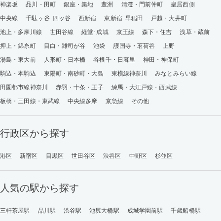
神楽坂
品川・田町
銀座・築地
豊洲
清澄・門前仲町
皇居西側
中央線
千駄ヶ谷･四ッ谷
西新宿
東新宿･早稲田
戸越・大井町
池上・多摩川線
世田谷線
経堂･成城
京王線
森下・住吉
浅草・蔵前
押上・錦糸町
目白・雑司が谷
池袋
護国寺・茗荷谷
上野
湯島・東大前
人形町・日本橋
谷根千・日暮里
神田・神保町
駒込・本駒込
東陽町・南砂町・大島
東横線神奈川
みなとみらい線
田園都市線神奈川
赤羽・十条・王子
練馬・大江戸線・西武線
板橋・三田線・東武線
中央線多摩
京急線
その他
行政区から探す
港区
新宿区
目黒区
世田谷区
渋谷区
中野区
杉並区
人気の駅から探す
三軒茶屋駅
品川駅
渋谷駅
池尻大橋駅
成城学園前駅
千歳船橋駅