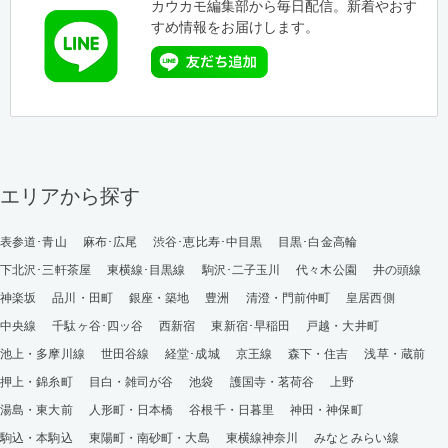
カウカモ編集部から毎日配信。新着やおす
すめ情報をお届けします。
エリアから探す
表参道･青山
麻布･広尾
渋谷･恵比寿･中目黒
目黒･白金高輪
下北沢･三軒茶屋
東横線･目黒線
駒沢･二子玉川
代々木公園
井の頭線
神楽坂
品川・田町
銀座・築地
豊洲
清澄・門前仲町
皇居西側
中央線
千駄ヶ谷･四ッ谷
西新宿
東新宿･早稲田
戸越・大井町
池上・多摩川線
世田谷線
経堂･成城
京王線
森下・住吉
浅草・蔵前
押上・錦糸町
目白・雑司が谷
池袋
護国寺・茗荷谷
上野
湯島・東大前
人形町・日本橋
谷根千・日暮里
神田・神保町
駒込・本駒込
東陽町・南砂町・大島
東横線神奈川
みなとみらい線