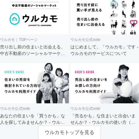
ウルカモ｜TOPページ
ウルカモ公式note
売り出し前の住まいと出会える、
はじめまして、「ウルカモ」です -
中古不動産のソーシャルマーケッ
ウルカモのサービスについて
ト
ウルカモ公式note
ウルカモ公式note
あなたの住まいを「買うかも」な
「売るかも」な住まいと出会いま
人を探してみませんか？ - ウルカ
せんか？ - ウルカモの使い方（買
モの使い方（売主さま向け）
主さま向け）
ウルカモトップを見る