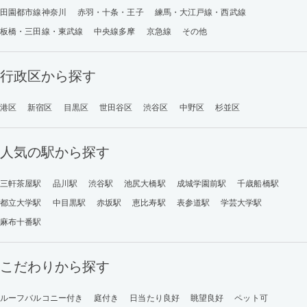
田園都市線神奈川
赤羽・十条・王子
練馬・大江戸線・西武線
板橋・三田線・東武線
中央線多摩
京急線
その他
行政区から探す
港区
新宿区
目黒区
世田谷区
渋谷区
中野区
杉並区
人気の駅から探す
三軒茶屋駅
品川駅
渋谷駅
池尻大橋駅
成城学園前駅
千歳船橋駅
都立大学駅
中目黒駅
赤坂駅
恵比寿駅
表参道駅
学芸大学駅
麻布十番駅
こだわりから探す
ルーフバルコニー付き
庭付き
日当たり良好
眺望良好
ペット可