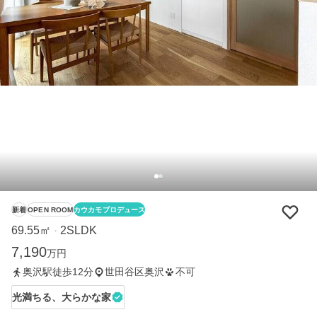
新着
OPEN ROOM
カウカモプロデュース
69.55㎡
2SLDK
・
7,190
万円
奥沢駅徒歩12分
世田谷区奥沢
不可
光満ちる、大らかな家