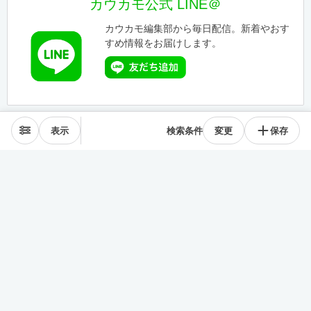
カウカモ公式 LINE＠
カウカモ編集部から毎日配信。新着やおす
すめ情報をお届けします。
表示
検索条件
変更
保存
エリアから探す
表参道･青山
麻布･広尾
渋谷･恵比寿･中目黒
目黒･白金高輪
下北沢･三軒茶屋
東横線･目黒線
駒沢･二子玉川
代々木公園
井の頭線
神楽坂
品川・田町
銀座・築地
豊洲
清澄・門前仲町
皇居西側
中央線
千駄ヶ谷･四ッ谷
西新宿
東新宿･早稲田
戸越・大井町
池上・多摩川線
世田谷線
経堂･成城
京王線
森下・住吉
浅草・蔵前
押上・錦糸町
目白・雑司が谷
池袋
護国寺・茗荷谷
上野
湯島・東大前
人形町・日本橋
谷根千・日暮里
神田・神保町