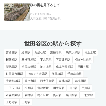
桜の雲を見下ろして
2SLDK / 63.18㎡
大田区石川町 / 石川台駅
世田谷区の駅から探す
喜多見駅
経堂駅
九品仏駅
豪徳寺駅
駒沢大学駅
桜上水駅
桜新町駅
三軒茶屋駅
下北沢駅
下高井戸駅
松陰神社前駅
新代田駅
池尻大橋駅
池ノ上駅
成城学園前駅
世田谷駅
世田谷代田駅
祖師ヶ谷大蔵駅
代田橋駅
千歳烏山駅
千歳船橋駅
等々力駅
西太子堂駅
東北沢駅
東松原駅
二子玉川駅
松原駅
宮の坂駅
明大前駅
山下駅
用賀駅
芦花公園駅
若林駅
梅ヶ丘駅
奥沢駅
尾山台駅
上北沢駅
上野毛駅
上町駅