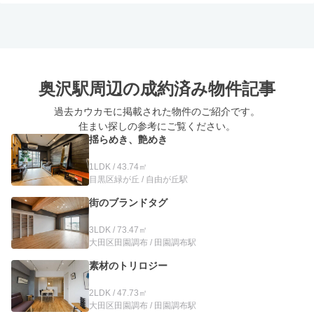
奥沢駅周辺の
成約済み物件記事
過去カウカモに掲載された物件のご紹介です。
住まい探しの参考にご覧ください。
揺らめき、艶めき
1LDK / 43.74㎡
目黒区緑が丘 / 自由が丘駅
街のブランドタグ
3LDK / 73.47㎡
大田区田園調布 / 田園調布駅
素材のトリロジー
2LDK / 47.73㎡
大田区田園調布 / 田園調布駅