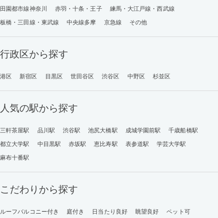
田園都市線神奈川
赤羽・十条・王子
練馬・大江戸線・西武線
板橋・三田線・東武線
中央線多摩
京急線
その他
行政区から探す
港区
新宿区
目黒区
世田谷区
渋谷区
中野区
杉並区
人気の駅から探す
三軒茶屋駅
品川駅
渋谷駅
池尻大橋駅
成城学園前駅
千歳船橋駅
都立大学駅
中目黒駅
赤坂駅
恵比寿駅
表参道駅
学芸大学駅
麻布十番駅
こだわりから探す
ルーフバルコニー付き
庭付き
日当たり良好
眺望良好
ペット可