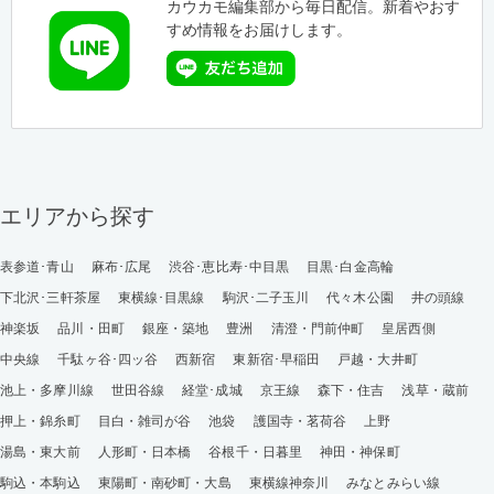
カウカモ編集部から毎日配信。新着やおす
すめ情報をお届けします。
エリアから探す
表参道･青山
麻布･広尾
渋谷･恵比寿･中目黒
目黒･白金高輪
下北沢･三軒茶屋
東横線･目黒線
駒沢･二子玉川
代々木公園
井の頭線
神楽坂
品川・田町
銀座・築地
豊洲
清澄・門前仲町
皇居西側
中央線
千駄ヶ谷･四ッ谷
西新宿
東新宿･早稲田
戸越・大井町
池上・多摩川線
世田谷線
経堂･成城
京王線
森下・住吉
浅草・蔵前
押上・錦糸町
目白・雑司が谷
池袋
護国寺・茗荷谷
上野
湯島・東大前
人形町・日本橋
谷根千・日暮里
神田・神保町
駒込・本駒込
東陽町・南砂町・大島
東横線神奈川
みなとみらい線