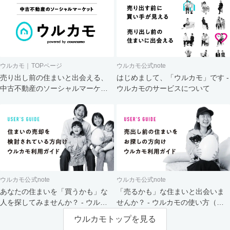
ウルカモ｜TOPページ
ウルカモ公式note
売り出し前の住まいと出会える、
はじめまして、「ウルカモ」です -
中古不動産のソーシャルマーケッ
ウルカモのサービスについて
ト
ウルカモ公式note
ウルカモ公式note
あなたの住まいを「買うかも」な
「売るかも」な住まいと出会いま
人を探してみませんか？ - ウルカ
せんか？ - ウルカモの使い方（買
モの使い方（売主さま向け）
主さま向け）
ウルカモトップを見る