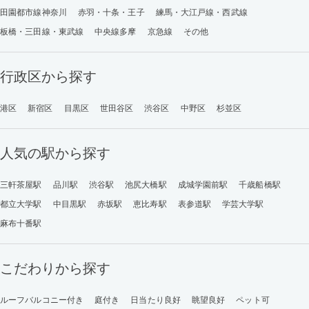
田園都市線神奈川
赤羽・十条・王子
練馬・大江戸線・西武線
板橋・三田線・東武線
中央線多摩
京急線
その他
行政区から探す
港区
新宿区
目黒区
世田谷区
渋谷区
中野区
杉並区
人気の駅から探す
三軒茶屋駅
品川駅
渋谷駅
池尻大橋駅
成城学園前駅
千歳船橋駅
都立大学駅
中目黒駅
赤坂駅
恵比寿駅
表参道駅
学芸大学駅
麻布十番駅
こだわりから探す
ルーフバルコニー付き
庭付き
日当たり良好
眺望良好
ペット可