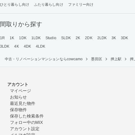
ひとり暮らし向け
ふたり暮らし向け
ファミリー向け
間取りから探す
1R
1K
1DK
1LDK
Studio
SLDK
2K
2DK
2LDK
3K
3DK
3LDK
4K
4DK
4LDK
中古・リノベーションマンションならcowcamo
墨田区
押上駅
押
アカウント
マイページ
お知らせ
最近見た物件
保存物件
保存した検索条件
フォロー中のMIX
アカウント設定
メルマガ設定