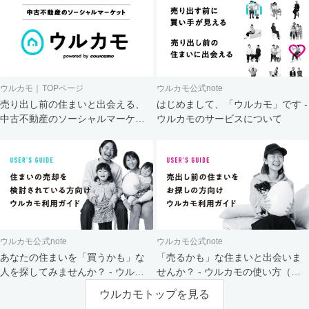
ウルカモ｜TOPページ
ウルカモ公式note
売り出し前の住まいと出会える、
はじめまして、「ウルカモ」です -
中古不動産のソーシャルマーケッ
ウルカモのサービスについて
ト
ウルカモ公式note
ウルカモ公式note
あなたの住まいを「買うかも」な
「売るかも」な住まいと出会いま
人を探してみませんか？ - ウルカ
せんか？ - ウルカモの使い方（買
モの使い方（売主さま向け）
主さま向け）
ウルカモトップを見る