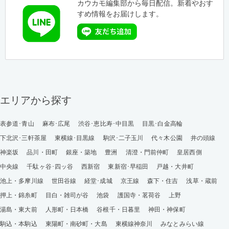
カウカモ編集部から毎日配信。新着やおす
すめ情報をお届けします。
エリアから探す
表参道･青山
麻布･広尾
渋谷･恵比寿･中目黒
目黒･白金高輪
下北沢･三軒茶屋
東横線･目黒線
駒沢･二子玉川
代々木公園
井の頭線
神楽坂
品川・田町
銀座・築地
豊洲
清澄・門前仲町
皇居西側
中央線
千駄ヶ谷･四ッ谷
西新宿
東新宿･早稲田
戸越・大井町
池上・多摩川線
世田谷線
経堂･成城
京王線
森下・住吉
浅草・蔵前
押上・錦糸町
目白・雑司が谷
池袋
護国寺・茗荷谷
上野
湯島・東大前
人形町・日本橋
谷根千・日暮里
神田・神保町
駒込・本駒込
東陽町・南砂町・大島
東横線神奈川
みなとみらい線