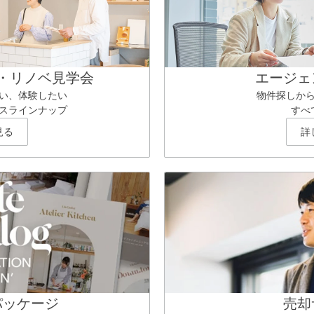
・リノベ見学会
エージェ
い、体験したい
物件探しか
スラインナップ
すべ
見る
詳
パッケージ
売却