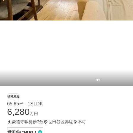
価格変更
65.65㎡
1SLDK
・
6,280
万円
豪徳寺駅徒歩7分
世田谷区赤堤
不可
世田谷にHUG！