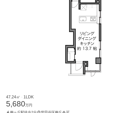
47.24㎡
1LDK
・
5,680
万円
梅ヶ丘駅徒歩2分
世田谷区梅丘
可