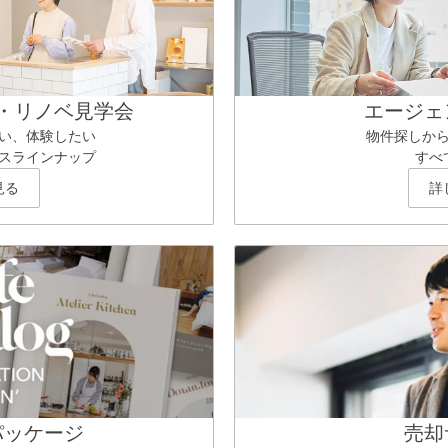
・リノベ見学会
エージェ
い、体験したい
物件探しか
スラインナップ
すべ
見る
詳
パッケージ
売却