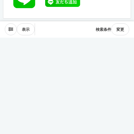
表示
検索条件
変更
エリアから探す
表参道･青山
麻布･広尾
渋谷･恵比寿･中目黒
目黒･白金高輪
下北沢･三軒茶屋
東横線･目黒線
駒沢･二子玉川
代々木公園
井の頭線
神楽坂
品川・田町
銀座・築地
豊洲
清澄・門前仲町
皇居西側
中央線
千駄ヶ谷･四ッ谷
西新宿
東新宿･早稲田
戸越・大井町
池上・多摩川線
世田谷線
経堂･成城
京王線
森下・住吉
浅草・蔵前
押上・錦糸町
目白・雑司が谷
池袋
護国寺・茗荷谷
上野
湯島・東大前
人形町・日本橋
谷根千・日暮里
神田・神保町
駒込・本駒込
東陽町・南砂町・大島
東横線神奈川
みなとみらい線
田園都市線神奈川
赤羽・十条・王子
練馬・大江戸線・西武線
板橋・三田線・東武線
中央線多摩
京急線
その他