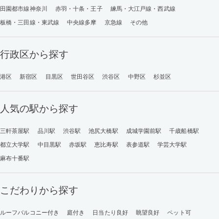
田園都市線神奈川
赤羽・十条・王子
練馬・大江戸線・西武線
板橋・三田線・東武線
中央線多摩
京急線
その他
行政区から探す
港区
新宿区
目黒区
世田谷区
渋谷区
中野区
杉並区
人気の駅から探す
三軒茶屋駅
品川駅
渋谷駅
池尻大橋駅
成城学園前駅
千歳船橋駅
都立大学駅
中目黒駅
赤坂駅
恵比寿駅
表参道駅
学芸大学駅
麻布十番駅
こだわりから探す
ルーフバルコニー付き
庭付き
日当たり良好
眺望良好
ペット可