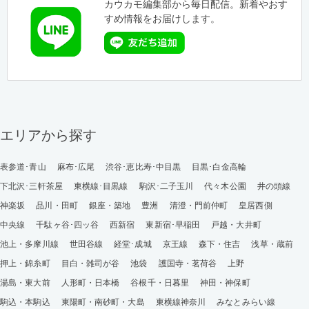
カウカモ編集部から毎日配信。新着やおす
すめ情報をお届けします。
エリアから探す
表参道･青山
麻布･広尾
渋谷･恵比寿･中目黒
目黒･白金高輪
下北沢･三軒茶屋
東横線･目黒線
駒沢･二子玉川
代々木公園
井の頭線
神楽坂
品川・田町
銀座・築地
豊洲
清澄・門前仲町
皇居西側
中央線
千駄ヶ谷･四ッ谷
西新宿
東新宿･早稲田
戸越・大井町
池上・多摩川線
世田谷線
経堂･成城
京王線
森下・住吉
浅草・蔵前
押上・錦糸町
目白・雑司が谷
池袋
護国寺・茗荷谷
上野
湯島・東大前
人形町・日本橋
谷根千・日暮里
神田・神保町
駒込・本駒込
東陽町・南砂町・大島
東横線神奈川
みなとみらい線