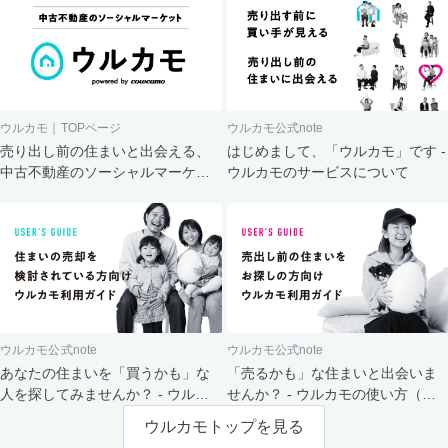
ウルカモ｜TOPページ
ウルカモ公式note
売り出し前の住まいと出会える、
はじめまして、「ウルカモ」です -
中古不動産のソーシャルマーケッ
ウルカモのサービスについて
ト
ウルカモ公式note
ウルカモ公式note
あなたの住まいを「買うかも」な
「売るかも」な住まいと出会いま
人を探してみませんか？ - ウルカ
せんか？ - ウルカモの使い方（買
モの使い方（売主さま向け）
主さま向け）
ウルカモトップを見る