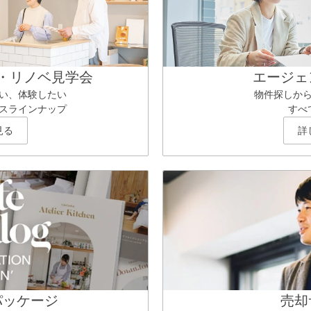
・リノベ見学会
エージェ
い、体験したい
物件探しか
スラインナップ
すべ
見る
詳
パッケージ
売却