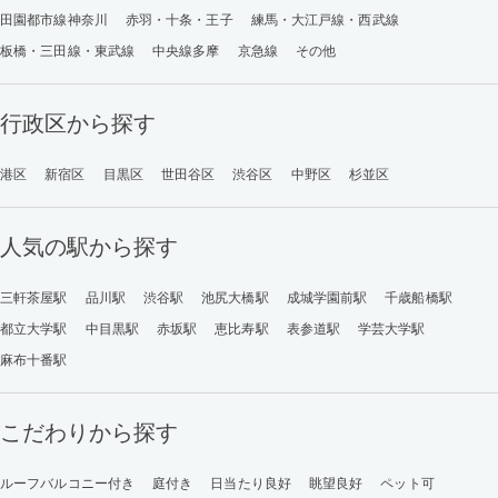
田園都市線神奈川
赤羽・十条・王子
練馬・大江戸線・西武線
板橋・三田線・東武線
中央線多摩
京急線
その他
行政区から探す
港区
新宿区
目黒区
世田谷区
渋谷区
中野区
杉並区
人気の駅から探す
三軒茶屋駅
品川駅
渋谷駅
池尻大橋駅
成城学園前駅
千歳船橋駅
都立大学駅
中目黒駅
赤坂駅
恵比寿駅
表参道駅
学芸大学駅
麻布十番駅
こだわりから探す
ルーフバルコニー付き
庭付き
日当たり良好
眺望良好
ペット可