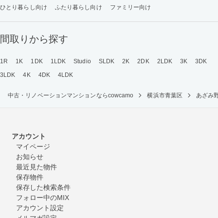
ひとり暮らし向け
ふたり暮らし向け
ファミリー向け
間取りから探す
1R
1K
1DK
1LDK
Studio
SLDK
2K
2DK
2LDK
3K
3DK
3LDK
4K
4DK
4LDK
中古・リノベーションマンションならcowcamo
横浜市青葉区
あざみ
アカウント
マイページ
お知らせ
最近見た物件
保存物件
保存した検索条件
フォロー中のMIX
アカウント設定
メルマガ設定