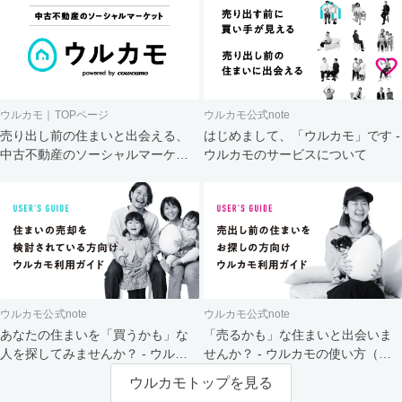
ウルカモ｜TOPページ
ウルカモ公式note
売り出し前の住まいと出会える、
はじめまして、「ウルカモ」です -
中古不動産のソーシャルマーケッ
ウルカモのサービスについて
ト
ウルカモ公式note
ウルカモ公式note
あなたの住まいを「買うかも」な
「売るかも」な住まいと出会いま
人を探してみませんか？ - ウルカ
せんか？ - ウルカモの使い方（買
モの使い方（売主さま向け）
主さま向け）
ウルカモトップを見る