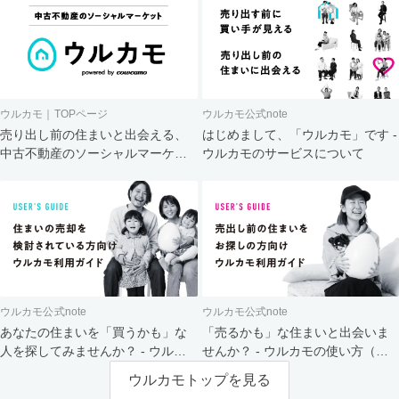
ウルカモ｜TOPページ
ウルカモ公式note
売り出し前の住まいと出会える、
はじめまして、「ウルカモ」です -
中古不動産のソーシャルマーケッ
ウルカモのサービスについて
ト
ウルカモ公式note
ウルカモ公式note
あなたの住まいを「買うかも」な
「売るかも」な住まいと出会いま
人を探してみませんか？ - ウルカ
せんか？ - ウルカモの使い方（買
モの使い方（売主さま向け）
主さま向け）
ウルカモトップを見る