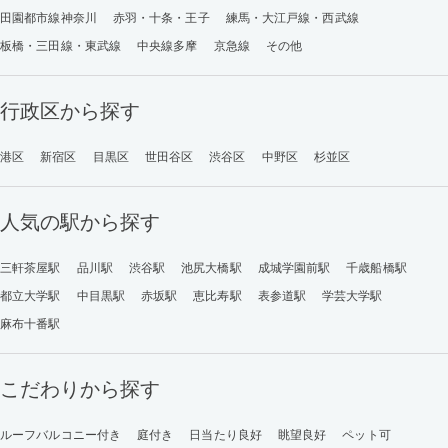
田園都市線神奈川
赤羽・十条・王子
練馬・大江戸線・西武線
板橋・三田線・東武線
中央線多摩
京急線
その他
行政区から探す
港区
新宿区
目黒区
世田谷区
渋谷区
中野区
杉並区
人気の駅から探す
三軒茶屋駅
品川駅
渋谷駅
池尻大橋駅
成城学園前駅
千歳船橋駅
都立大学駅
中目黒駅
赤坂駅
恵比寿駅
表参道駅
学芸大学駅
麻布十番駅
こだわりから探す
ルーフバルコニー付き
庭付き
日当たり良好
眺望良好
ペット可