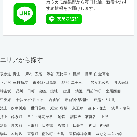
カウカモ編集部から毎日配信。新着やおす
すめ情報をお届けします。
エリアから探す
表参道･青山
麻布･広尾
渋谷･恵比寿･中目黒
目黒･白金高輪
下北沢･三軒茶屋
東横線･目黒線
駒沢･二子玉川
代々木公園
井の頭線
神楽坂
品川・田町
銀座・築地
豊洲
清澄・門前仲町
皇居西側
中央線
千駄ヶ谷･四ッ谷
西新宿
東新宿･早稲田
戸越・大井町
池上・多摩川線
世田谷線
経堂･成城
京王線
森下・住吉
浅草・蔵前
押上・錦糸町
目白・雑司が谷
池袋
護国寺・茗荷谷
上野
湯島・東大前
人形町・日本橋
谷根千・日暮里
神田・神保町
駒込・本駒込
東陽町・南砂町・大島
東横線神奈川
みなとみらい線