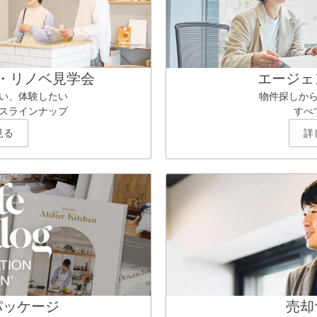
・リノベ見学会
エージェ
い、体験したい
物件探しか
スラインナップ
すべ
見る
詳
パッケージ
売却