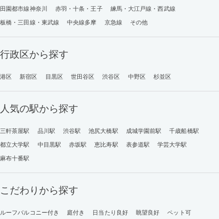
田園都市線神奈川
赤羽・十条・王子
練馬・大江戸線・西武線
板橋・三田線・東武線
中央線多摩
京急線
その他
行政区から探す
港区
新宿区
目黒区
世田谷区
渋谷区
中野区
杉並区
人気の駅から探す
三軒茶屋駅
品川駅
渋谷駅
池尻大橋駅
成城学園前駅
千歳船橋駅
都立大学駅
中目黒駅
赤坂駅
恵比寿駅
表参道駅
学芸大学駅
麻布十番駅
こだわりから探す
ルーフバルコニー付き
庭付き
日当たり良好
眺望良好
ペット可