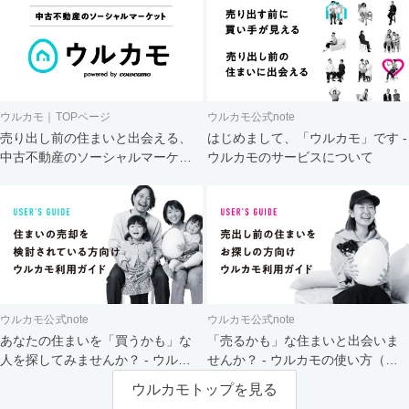
ウルカモ｜TOPページ
ウルカモ公式note
売り出し前の住まいと出会える、
はじめまして、「ウルカモ」です -
中古不動産のソーシャルマーケッ
ウルカモのサービスについて
ト
ウルカモ公式note
ウルカモ公式note
あなたの住まいを「買うかも」な
「売るかも」な住まいと出会いま
人を探してみませんか？ - ウルカ
せんか？ - ウルカモの使い方（買
モの使い方（売主さま向け）
主さま向け）
ウルカモトップを見る