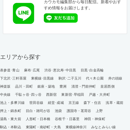
カウカモ編集部から毎日配信。新着やおす
すめ情報をお届けします。
エリアから探す
表参道･青山
麻布･広尾
渋谷･恵比寿･中目黒
目黒･白金高輪
下北沢･三軒茶屋
東横線･目黒線
駒沢･二子玉川
代々木公園
井の頭線
神楽坂
品川・田町
銀座・築地
豊洲
清澄・門前仲町
皇居西側
中央線
千駄ヶ谷･四ッ谷
西新宿
東新宿･早稲田
戸越・大井町
池上・多摩川線
世田谷線
経堂･成城
京王線
森下・住吉
浅草・蔵前
押上・錦糸町
目白・雑司が谷
池袋
護国寺・茗荷谷
上野
湯島・東大前
人形町・日本橋
谷根千・日暮里
神田・神保町
駒込・本駒込
東陽町・南砂町・大島
東横線神奈川
みなとみらい線