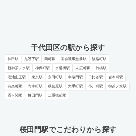
千代田区の駅から探す
神田駅
九段下駅
麹町駅
国会議事堂前駅
淡路町駅
新御茶ノ水駅
神保町駅
水道橋駅
末広町駅
竹橋駅
溜池山王駅
東京駅
永田町駅
半蔵門駅
日比谷駅
岩本町駅
有楽町駅
内幸町駅
秋葉原駅
大手町駅
小川町駅
御茶ノ水駅
霞ヶ関駅
桜田門駅
二重橋前駅
桜田門駅でこだわりから探す