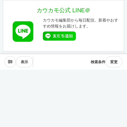
カウカモ公式 LINE＠
カウカモ編集部から毎日配信。新着やおす
すめ情報をお届けします。
表示
検索条件
変更
エリアから探す
表参道･青山
麻布･広尾
渋谷･恵比寿･中目黒
目黒･白金高輪
下北沢･三軒茶屋
東横線･目黒線
駒沢･二子玉川
代々木公園
井の頭線
神楽坂
品川・田町
銀座・築地
豊洲
清澄・門前仲町
皇居西側
中央線
千駄ヶ谷･四ッ谷
西新宿
東新宿･早稲田
戸越・大井町
池上・多摩川線
世田谷線
経堂･成城
京王線
森下・住吉
浅草・蔵前
押上・錦糸町
目白・雑司が谷
池袋
護国寺・茗荷谷
上野